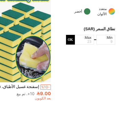
متعدد
أخضر
الألوان
نطاق السعر (SAR)
Max:
Min:
OK
%10-
9.00
10+. تم بيع
بعد الكوبون