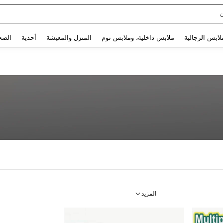
Use up and down arrow keys to البحث الأخير and البحث والعثور. Press Enter to select.
لابس الرجالية
ملابس داخلية، وملابس نوم
المنزل والمعيشة
أحذية
الصح
المزيد