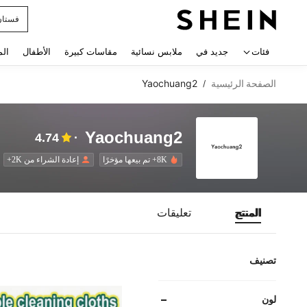
فستان
 navigate search
فئات
جديد في
ملابس نسائية
مقاسات كبيرة
الأطفال
الم
الصفحة الرئيسية
Yaochuang2
/
Yaochuang2
4.74
8K+ تم بيعها مؤخرًا
إعادة الشراء من 2K+
المنتج
تعليقات
تصنيف
لون