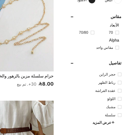
مقاس
الأبعاد
70/80
70
Alpha
مقاس واحد
تفاصيل
حجر الراين
رباط الظهر
8.00
30+. تم بيع
عقدة الفراشة
اللؤلؤ
مشبك
سلسلة
عرض المزيد