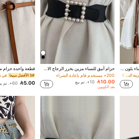
حزام خصر طويل جداً مفرغ للنساء بلون بني، مناسب للصيف والمدرسة والخريف وعيد الهالوين
حزام أنيق للنساء مزين بخرز الزجاج الاصطناعي لتزيين الفستان، مناسب للاستخدام في المناسبات الصيفية والمدرسية والخريفية وعيد الهالوين
200+ مستخدم قام بإعادة الشراء
في حزام القش أحزمة النساء & أحزمة الملحقات
3# الأفضل مبيعا
10.00
10+. تم بيع
5.00
60+. تم بيع
بعد الكوبون