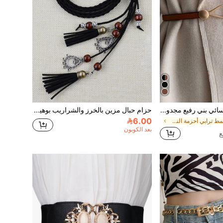
قطعة واحدة حزام نسائي بني رفيع مجدول، مناسب للفستان والبدلة والكنزة، حزام خصر زخرفي للصيف والمدرسة
حزام حبال مزين بالخرز والشراريب بوهيمي للنساء، مناسب للصيف والمدرسة والخريف وعيد الهالوين
6.00
في نمط ترابي أحزمة النساء & أحزمة الملحقات
بعد الكوبون