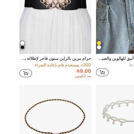
حزام سلسلة بسيط أنيق للهالوين والصيف والمدرسة والخريف
حزام مزين بالراين ستون فاخر لإطلالة بوهيمية عتيقة مناسبة لحفلات الهالوين والصيف والمدرسة والخريف
200+ مستخدم قام بإعادة الشراء
9.00
بعد الكوبون