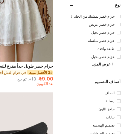
نوع
حزام خصر بمشبك من الجلد ال
صناعي
حزام خصر عريض
حزام خصر نحيل
حزام خصر سلسلة
طبقة واحدة
حزام خصر بحبل
عرض المزيد
3# الأفضل مبيعا
9.00
10+. تم بيع
أصناف التصميم
بعد الكوبون
الصاف
رسالة
حاجز اللون
نباتات
تصميم الهندسة
تصميم الحيوانات