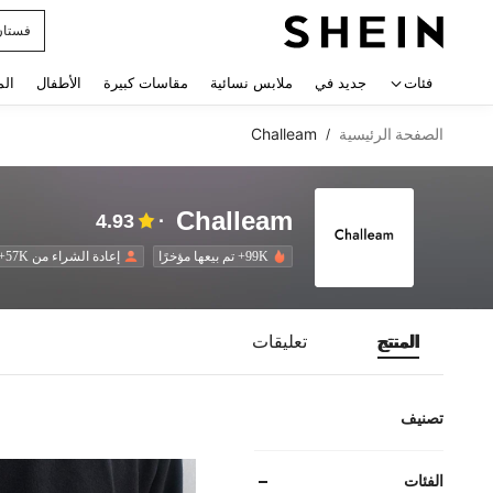
uishy
 navigate search
فئات
جديد في
ملابس نسائية
مقاسات كبيرة
الأطفال
الم
الصفحة الرئيسية
Challeam
/
Challeam
4.93
99K+ تم بيعها مؤخرًا
إعادة الشراء من 57K+
المنتج
تعليقات
تصنيف
الفئات