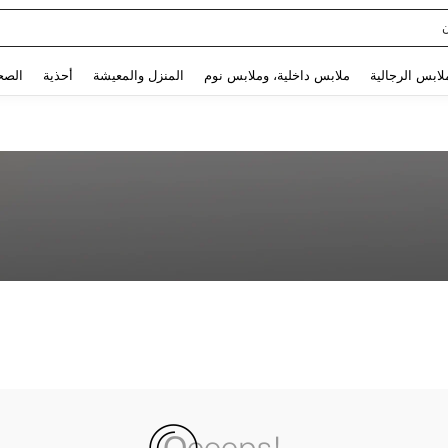
Use up and down arrow keys to البحث الأخير and البحث والعثور. Press Enter to select.
لابس الرجالية
ملابس داخلية، وملابس نوم
المنزل والمعيشة
أحذية
الصح