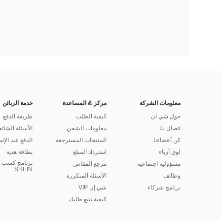
معلومات الشركة
مركز & المساعدة
خدمة الزبائن
حول شي ان
كيفية الطلب
طريقة الدفع
اتصال بنا
معلومات الشحن
الأسئلة الشائع
كن أعضاءنا
المنتجات المسترجعة
الدفع عند الإس
لوق أزياء
استرداد المبلغ
بطاقة هدية
برنامج كسب ا
مسؤولية اجتماعية
مرجع المقاس
SHEIN
وظائف
الأسئلة المتكررة
برنامج شركاء
شي إن VIP
كيفية تتبع طلبك