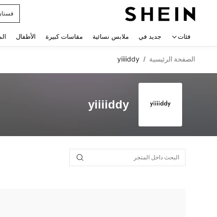
فستان
 navigate search
فئات
جديد في
ملابس نسائية
مقاسات كبيرة
الأطفال
الم
الصفحة الرئيسية
yiiiiddy
/
yiiiiddy