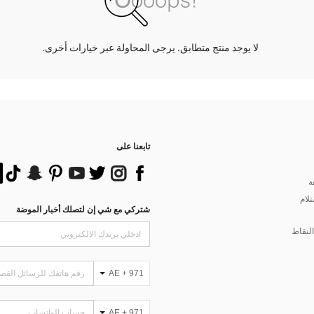
لا يوجد منتج متطابق. يرجى المحاولة عبر خيارات أخرى.
تابعنا على
ة
تلام
شتركي مع شي إن لتصلك أخبار الموضة
لنقاط
AE + 971
AE + 971