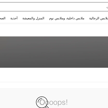
Use up and down arrow keys to البحث الأخير and البحث والعثور. Press Enter to select.
لابس الرجالية
ملابس داخلية، وملابس نوم
المنزل والمعيشة
أحذية
الصح