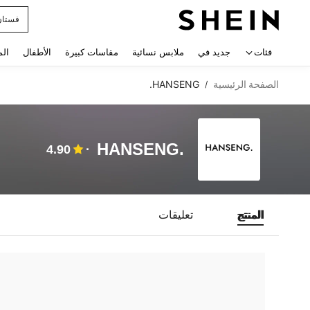
فستان
 navigate search
فئات
جديد في
ملابس نسائية
مقاسات كبيرة
الأطفال
الم
الصفحة الرئيسية
HANSENG.
/
HANSENG.
4.90
المنتج
تعليقات