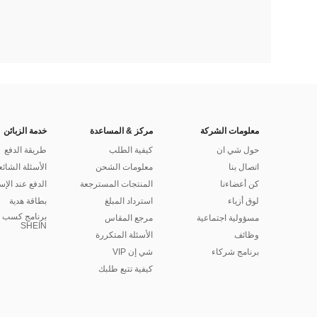
معلومات الشركة
مركز & المساعدة
خدمة الزبائن
حول شي ان
كيفية الطلب
طريقة الدفع
اتصال بنا
معلومات الشحن
الأسئلة الشائع
كن أعضاءنا
المنتجات المسترجعة
الدفع عند الإس
لوق أزياء
استرداد المبلغ
بطاقة هدية
برنامج كسب ا
مسؤولية اجتماعية
مرجع المقاس
SHEIN
وظائف
الأسئلة المتكررة
برنامج شركاء
شي إن VIP
كيفية تتبع طلبك