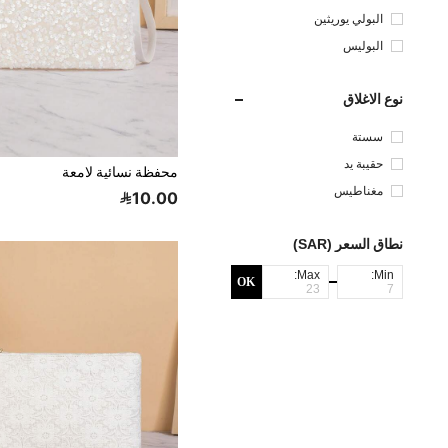
البولي يوريثين
البوليس
تر
نوع الاغلاق
سستة
حقيبة يد
محفظة نسائية لامعة
مغناطيس
10.00
نطاق السعر (SAR)
Max:
Min:
OK