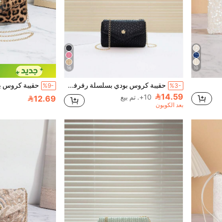
16
10
حقيبة كروس بودي بسلسلة رفرفة مربعات صغيرة عصرية، حقيبة كتف رسول للنساء للهاتف والهدايا والعطلات والتسوق
%9-
%3-
14.59
10+. تم بيع
12.69
بعد الكوبون