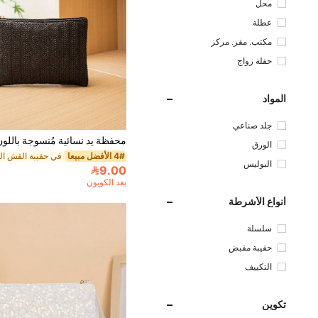
محل
عطلة
مكتب. مقر. مركز
حفلة زواج
المواد
جلد صناعي
الورق
4# الأفضل مبيعا
البوليس
9.00
تر
بعد الكوبون
أنواع الأشرطة
سلسلة
حقيبة مقبض
التكييف
تكوين