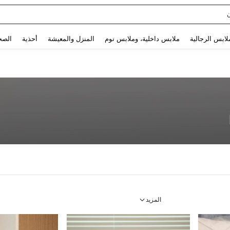
Sq
Use up and down arrow keys to البحث الأخير and البحث والعثور. Press Enter to select.
لابس الرجالية
ملابس داخلية، وملابس نوم
المنزل والمعيشة
أحذية
الصح
المزيد