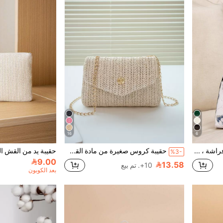
16
6
حقيبة كتف نسائية بطبعة فراشة ، حقيبة فراشة عصرية
حقيبة كروس صغيرة من مادة القش الأنيقة، حقيبة كتف للنساء لحمل الهاتف والهدايا والسفر والتسوق
%3-
9.00
13.58
10+. تم بيع
بعد الكوبون