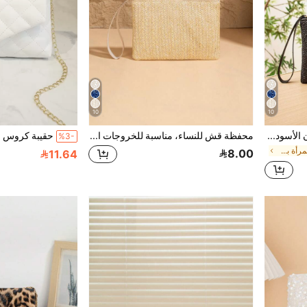
10
10
محفظة يد نسائية مُنسوجة باللون الأسود، ضروريات العطلة، مثالية للسفر، العطلات، العطلات والشاطئ
محفظة قش للنساء، مناسبة للخروجات اليومية والسفر والتسوق
%3-
في حقيبة القش المرأة براثن
8.00
11.64