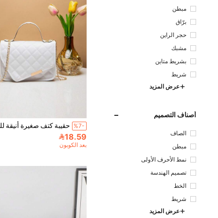
مبطن
برّاق
حجر الراين
مشبك
بشريط متاين
شريط
عرض المزيد
أصناف التصميم
%7-
الصاف
18.59
بعد الكوبون
مبطن
نمط الأحرف الأولى
تصميم الهندسة
الخط
شريط
عرض المزيد