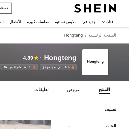
uishy
 navigate search
فئات
جديد في
ملابس نسائية
مقاسات كبيرة
الأطفال
الم
الصفحة الرئيسية
Hongteng
/
Hongteng
4.89
37K+ تم بيعها مؤخرًا
إعادة الشراء من 3K+
المنتج
عروض
تعليقات
تصنيف
الفئات