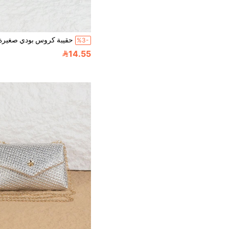
%3-
14.55