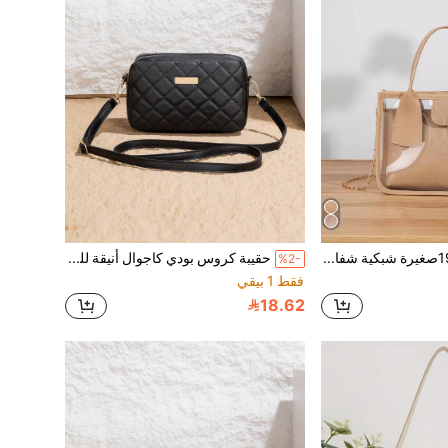
حقيبة كتف 196صغيرة شبكية شفافة مع جيب داخلي ،جيب نسائي مع حزام متقاطع
حقيبة كروس بودي كاجوال أنيقة للفتيات، حقيبة رسول صغيرة باللون الأسود مع حزام منسوج قابل للفك، نسيج مبطن مريح، زخرفة راقية، تصميم كلاسيكي، متعددة الاستخدامات لليوم اليومي، هدية
%2-
فقط 1 بيقي
18.62