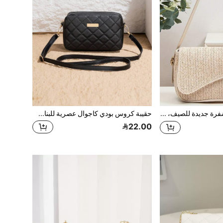
حقيبة قش مضفرة جديدة للصيف، حقيبة كتف للنساء، حقيبة إبط فرنسية أنيقة
حقيبة كروس بودي كاجوال عصرية للبنات، حقيبة كتف صغيرة سوداء بحزام منسوج قابل للفصل، ملمس مريح، بنمط مبطن، تصميم كلاسيكي بزخرفة أنيقة، متعددة الاستخدامات للتسوق والهدايا
22.00