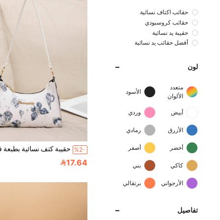
حقائب اكتاف نسائية
حقائب كروسبودي
حقيبة يد نسائية
أفضل حقائب يد نسائية
لون
متعدد
الأسود
الألوان
أبيض
وردي
الأزرق
رمادي
أخضر
أصفر
%2-
17.64
كاكي
بني
الأرجواني
برتقالي
تفاصيل