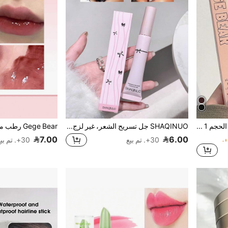
Gege Bear ماسكارا بنية لزيادة الحجم 1 قطعة، تدوم طويلاً ضد التلطخ وتطويل الرموش ذات رأس فرشاة رفيع للمبتدئين
SHAQINUO جل تسريح الشعر، غير لزج وثابت للشعر للنساء
7.00
6.00
30+. تم بيع
30+. تم بيع