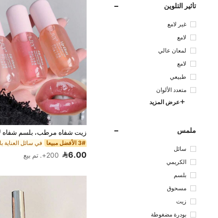
تأثير التلوين
غير لامع
لامع
لمعان عالي
لامع
طبيعي
متعدد الألوان
عرض المزيد
ملمس
3# الأفضل مبيعا
في سائل العناية ب
سائل
6.00
200+. تم بيع
الكريمي
بلسم
مسحوق
زيت
بودرة مضغوطة