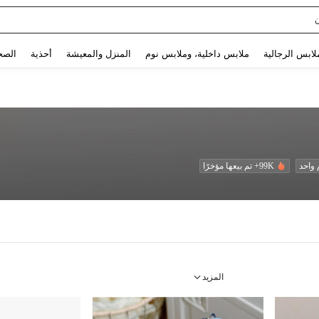
Sq
Use up and down arrow keys to البحث الأخير and البحث والعثور. Press Enter to select.
لابس الرجالية
ملابس داخلية، وملابس نوم
المنزل والمعيشة
أحذية
الصح
واحد
99K+ تم بيعها مؤخرًا
المزيد