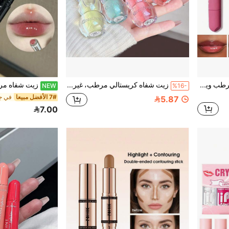
زيت الشفاه المغذي والمنتفخ - يرطب ويكسب الشفاه نعومة، يقلل من خطوط الشفاه، ذو قوام لامع غير لزج، لون زاهي، مناسب للمكياج اليومي والحفلات، هدية مثالية لعيد الميلاد وعيد الحب، ضروري للحفلات، أفضل هدية
زيت شفاه كريستالي مرطب، غير لزج، جل خفيف الوزن مغذي للعناية بالشفاه، يخلق شفاه ناعمة ولامعة، هدية محمولة لطيفة
NEW
%16-
7# الأفضل مبيعا
في جد
5.87
7.00