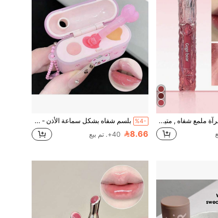
Gege Bear رطب مرآة ملمع شفاه , متين مرطب احمر الشفاة سائل غير لاصق فنجان لامع ملمع شفاه Y2K احمر الشفاة سائل
بلسم شفاه بشكل سماعة الأذن - مرطب ومغذي، يقلل من خطوط الشفاه، رعاية نهارية وليلية، هدية جديدة ناعمة وجميلة
%4-
8.66
40+. تم بيع