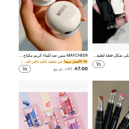
بلسم شفاه على شكل قطة لطيفة - عديم اللون، مرطب ومغذي، يصلح الشفاه الجافة والمتشققة، يقلل من خطوط الشفاه، مثالي لعناية الشفاه في فصلي الخريف والشتاء
MAYCHEER متين ضد للماء كريم مكياج اخفاء العيوب , هدية طبيعي دسم بشرة نمش غطاء مكياج اخفاء العيوب
7# الأفضل مبيعا
في تغطية عالية خافي العيوب
7.00
40+. تم بيع