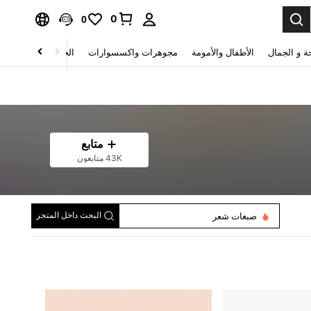
0
0
ة و الجمال
الأطفال والأمومة
مجوهرات واكسسوارات
الحقائب والأمتعة
متابع
43K متابعون
العناية بالشفاه
كونتور وبرونزر
مجموعات الشفاه
صبغات شعر
البحث داخل المتجر
باليت ظلال العيون