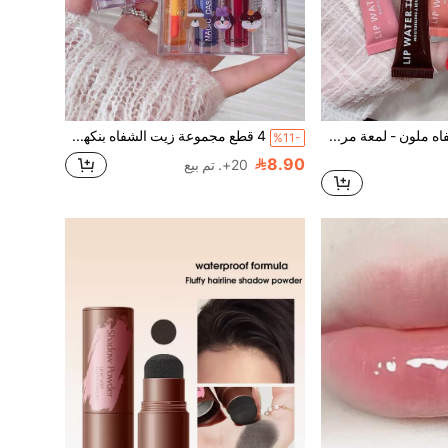
HangFang زيت شفاه ملون - لمعة مرطبة خفيفة الوزن، لون غير لزج 8 درجات لمعة، سهل الحمل (6 درجات لون)
4 قطع مجموعة زيت الشفاه بنكهة الفاكهة - مرطب، غير لزج، ترطيب يومي، ملون، هدية مثالية لرأس السنة والعيد الحب
%11-
8.90
20+. تم بيع