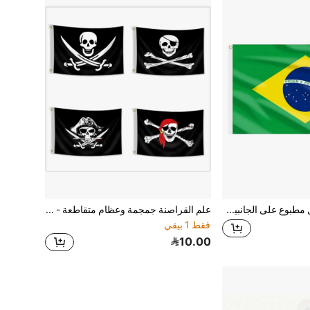
1 قطعة علم البرازيل مطبوع على الجانبين، علم معلق بحلقات، من مادة البوليستر، ألوان حية مقاومة للتلاف بالأشعة فوق البنفسجية، ديكور المنزل والخارج والأعياد
علم القراصنة جمجمة وعظام متقاطعة - راية جولي روجر من البوليستر المتين مع حلقات نحاسية للديكور الداخلي والخارجي، مقاس 3 * 5 قدم
فقط 1 بيقي
10.00