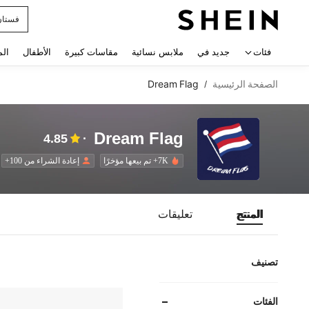
فستان
 navigate search
فئات
جديد في
ملابس نسائية
مقاسات كبيرة
الأطفال
الم
الصفحة الرئيسية
Dream Flag
/
Dream Flag
4.85
7K+ تم بيعها مؤخرًا
إعادة الشراء من 100+
المنتج
تعليقات
تصنيف
الفئات