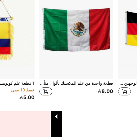
1 قطعة علم ألمانيا مطبوع على الوجهين - لامع، مقاوم للأشعة فوق البنفسجية من البوليستر، مثالي للديكور الخارجي في المناسبات والفخر الوطني الحماسي!
قطعة واحدة من علم المكسيك بألوان متألقة ومقاومة للبهتان، خياطة مزدوجة مع معيار نحاسي، أبعاد 3 * 5 أقدام ، ديكور لأعلام المكسيك
فقط 10 بيقي
8.00
5.00
1
إجمالي 1 صفحة