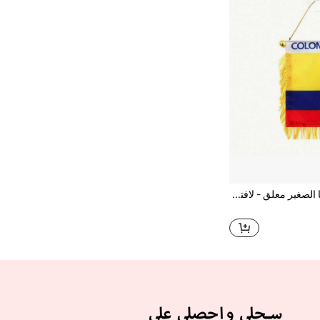
1 قطعة علم كولومبيا الصغير معلق - لافتة علم صغيرة وديكور مرآة السيارة الخلفية - علم كولومبيا معلق مزخرف بشرائط مع كوب شفط