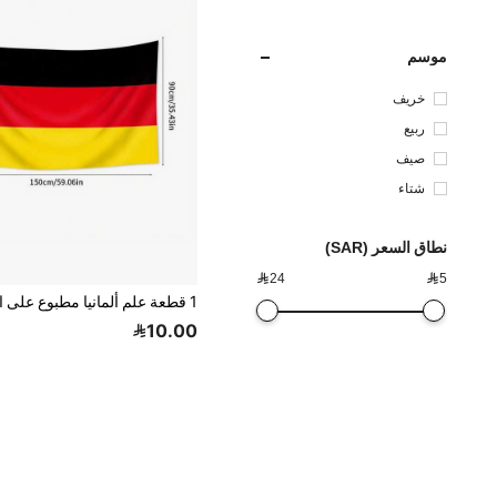
موسم
خريف
ربيع
صيف
شتاء
نطاق السعر (SAR)

24

5
10.00