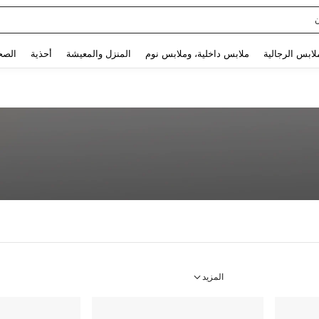
Use up and down arrow keys to البحث الأخير and البحث والعثور. Press Enter to select.
لابس الرجالية
ملابس داخلية، وملابس نوم
المنزل والمعيشة
أحذية
الصح
المزيد