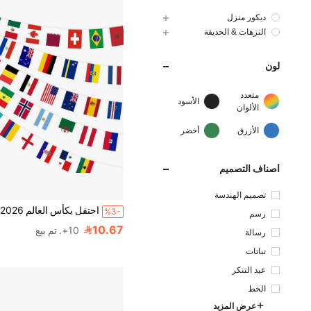
ديكور منزل
النزهات & الحديقة
لون
متعدد
الأسود
الألوان
الأزرق
أخضر
أصناف التصميم
تصميم الهندسة
%3-
رسم
10.67
10+. تم بيع
رسالة
نباتات
عيد التنكر
الخط
عرض المزيد