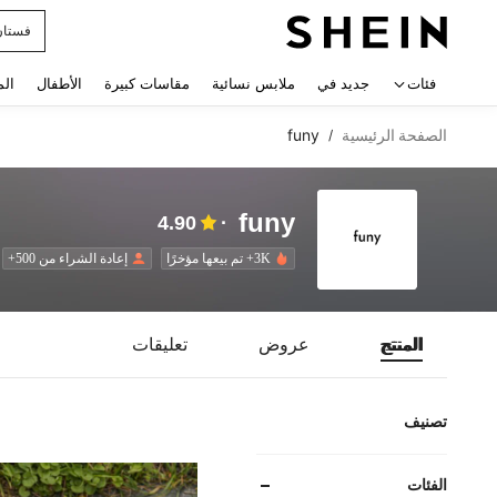
فستان
 navigate search
فئات
جديد في
ملابس نسائية
مقاسات كبيرة
الأطفال
الم
الصفحة الرئيسية
funy
/
funy
4.90
3K+ تم بيعها مؤخرًا
إعادة الشراء من 500+
المنتج
عروض
تعليقات
تصنيف
الفئات