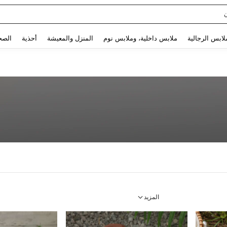
Use up and down arrow keys to البحث الأخير and البحث والعثور. Press Enter to select.
لابس الرجالية
ملابس داخلية، وملابس نوم
المنزل والمعيشة
أحذية
الصح
المزيد