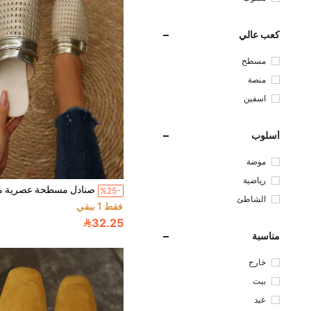
كعب عالي
مسطح
منصة
اسفين
أسلوب
موضة
رياضية
%25-
الشاطئ
فقط 1 بيقي
32.25
مناسبة
خارج
بيت
عيد