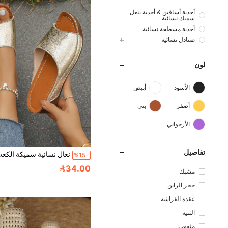
أحذية أسافين & أحذية بنعل
سميك نسائية
أحذية مسطحة نسائية
صنادل نسائية
لون
الأسود
أبيض
أصفر
بني
الأرجواني
تفاصيل
%15-
34.00
مشبك
حجر الراين
عقدة الفراشة
الثنية
مثقوب