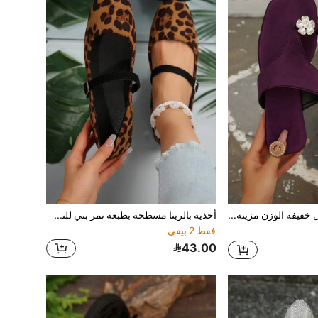
صنادل كاجوال خفيفة الوزن مزينة بالكريستال، صنادل شاطئية مسطحة على الطراز الفرنسي للصيف
أحذية بالرينا مسطحة بطبعة نمر بني للنساء، مريحة للخريف/الشتاء وربيع/صيف
فقط 2 بيقي
43.00