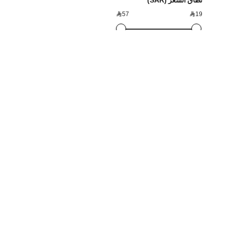

57

19
معلومات الشركة
مركز & المساعدة
خدمة الزبائن
حول شي ان
كيفية الطلب
طريقة الدفع
اتصال بنا
معلومات الشحن
الأسئلة الشائع
كن أعضاءنا
المنتجات المسترجعة
الدفع عند الإس
لوق أزياء
استرداد المبلغ
بطاقة هدية
برنامج كسب ا
مسؤولية اجتماعية
مرجع المقاس
SHEIN
وظائف
الأسئلة المتكررة
برنامج شركاء
شي إن VIP
كيفية تتبع طلبك