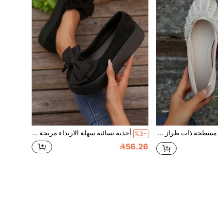
أحذية نسائية مسطحة ذات طراز جنوي متعدد الاستخدامات، مزينة بخرز اصطناعي، مريحة وأنيقة، هدية عيد الحب وعيد الأم
أحذية نسائية سهلة الارتداء مريحة باللون الأسود مع زخرفة فيونكة، مقدمة دائرية، منصة، إحساس فاخر، أحذية ماري جين، ربيع/صيف، كعب إسفيني
%3-
56.26