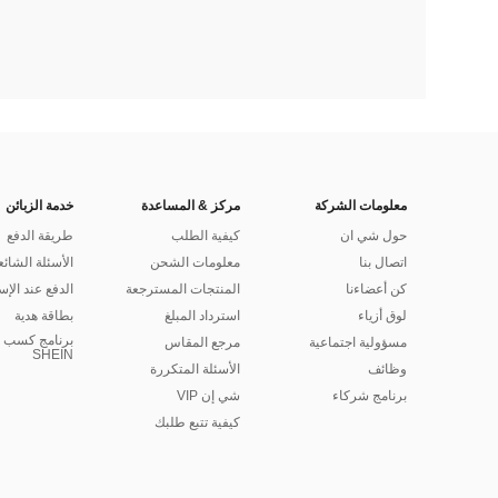
معلومات الشركة
مركز & المساعدة
خدمة الزبائن
حول شي ان
كيفية الطلب
طريقة الدفع
اتصال بنا
معلومات الشحن
الأسئلة الشائع
كن أعضاءنا
المنتجات المسترجعة
الدفع عند الإس
لوق أزياء
استرداد المبلغ
بطاقة هدية
برنامج كسب ا
مسؤولية اجتماعية
مرجع المقاس
SHEIN
وظائف
الأسئلة المتكررة
برنامج شركاء
شي إن VIP
كيفية تتبع طلبك