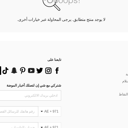
لا يوجد منتج متطابق. يرجى المحاولة عبر خيارات أخرى.
تابعنا على
ة
تلام
شتركي مع شي إن لتصلك أخبار الموضة
لنقاط
AE + 971
AE + 971