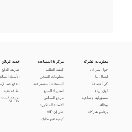
معلومات الشركة
مركز & المساعدة
خدمة الزبائن
حول شي ان
كيفية الطلب
طريقة الدفع
اتصال بنا
معلومات الشحن
الأسئلة الشائع
كن أعضاءنا
المنتجات المسترجعة
الدفع عند الإس
لوق أزياء
استرداد المبلغ
بطاقة هدية
برنامج كسب ا
مسؤولية اجتماعية
مرجع المقاس
SHEIN
وظائف
الأسئلة المتكررة
برنامج شركاء
شي إن VIP
كيفية تتبع طلبك