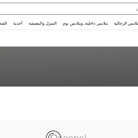
Use up and down arrow keys to البحث الأخير and البحث والعثور. Press Enter to select.
لابس الرجالية
ملابس داخلية، وملابس نوم
المنزل والمعيشة
أحذية
الصح