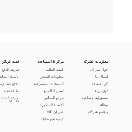
معلومات الشركة
مركز & المساعدة
خدمة الزبائن
حول شي ان
كيفية الطلب
طريقة الدفع
اتصال بنا
معلومات الشحن
الأسئلة الشائع
كن أعضاءنا
المنتجات المسترجعة
الدفع عند الإس
لوق أزياء
استرداد المبلغ
بطاقة هدية
برنامج كسب ا
مسؤولية اجتماعية
مرجع المقاس
SHEIN
وظائف
الأسئلة المتكررة
برنامج شركاء
شي إن VIP
كيفية تتبع طلبك