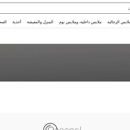
Use up and down arrow keys to البحث الأخير and البحث والعثور. Press Enter to select.
لابس الرجالية
ملابس داخلية، وملابس نوم
المنزل والمعيشة
أحذية
الصح