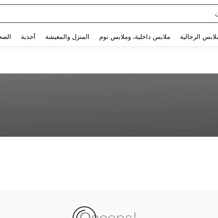
Use up and down arrow keys to البحث الأخير and البحث والعثور. Press Enter to select.
لابس الرجالية
ملابس داخلية، وملابس نوم
المنزل والمعيشة
أحذية
الصح