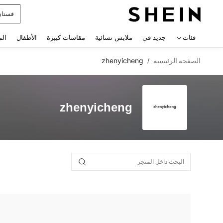
فستان
 navigate search
فئات
جديد في
ملابس نسائية
مقاسات كبيرة
الأطفال
الم
الصفحة الرئيسية
zhenyicheng
/
zhenyicheng