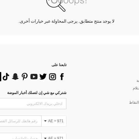
لا يوجد منتج متطابق. يرجى المحاولة عبر خيارات أخرى.
تابعنا على
ة
تلام
شتركي مع شي إن لتصلك أخبار الموضة
لنقاط
AE + 971
AE + 971