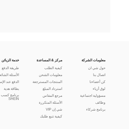
معلومات الشركة
مركز & المساعدة
خدمة الزبائن
حول شي ان
كيفية الطلب
طريقة الدفع
اتصال بنا
معلومات الشحن
الأسئلة الشائع
كن أعضاءنا
المنتجات المسترجعة
الدفع عند الإس
لوق أزياء
استرداد المبلغ
بطاقة هدية
برنامج كسب ا
مسؤولية اجتماعية
مرجع المقاس
SHEIN
وظائف
الأسئلة المتكررة
برنامج شركاء
شي إن VIP
كيفية تتبع طلبك