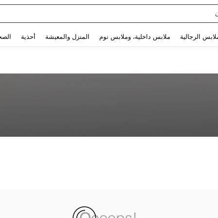
Use up and down arrow keys to البحث الأخير and البحث والعثور. Press Enter to select.
لابس الرجالية
ملابس داخلية، وملابس نوم
المنزل والمعيشة
أحذية
الصح