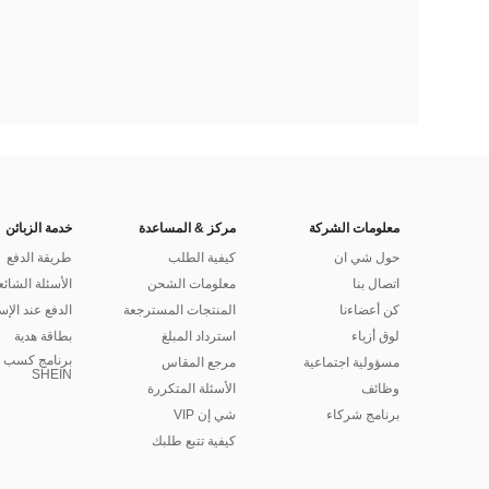
معلومات الشركة
مركز & المساعدة
خدمة الزبائن
حول شي ان
كيفية الطلب
طريقة الدفع
اتصال بنا
معلومات الشحن
الأسئلة الشائع
كن أعضاءنا
المنتجات المسترجعة
الدفع عند الإس
لوق أزياء
استرداد المبلغ
بطاقة هدية
برنامج كسب ا
مسؤولية اجتماعية
مرجع المقاس
SHEIN
وظائف
الأسئلة المتكررة
برنامج شركاء
شي إن VIP
كيفية تتبع طلبك