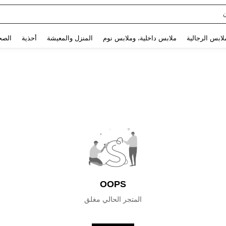
Use up and down arrow keys to البحث الأخير and البحث والعثور. Press Enter to select.
لابس الرجالية
ملابس داخلية، وملابس نوم
المنزل والمعيشة
أحذية
الصح
OOPS
المتجر الحالي مغلق