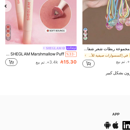
12
5 قطع/مجموعة ربطات شعر شفافة من الجيلي بنقاط ملونة للبنات، إكسسوارات شعر بسيطة ولطيفة لموسم الصيف والتخرج، حاملات ذيل الحصان، هدية للطلاب، تصفيف الشعر اليومي
SHEGLAM
SHEGLAM Marshmallow Puff قلم تمويه الشفاه-032 Soft Bounce ماركة تجميل ومكياج للنساء والفتيات
%33-
في إكسسوارات صيفية للأطفال .
15.30
3.4k+. تم بيع
ون بشكل كبير
APP