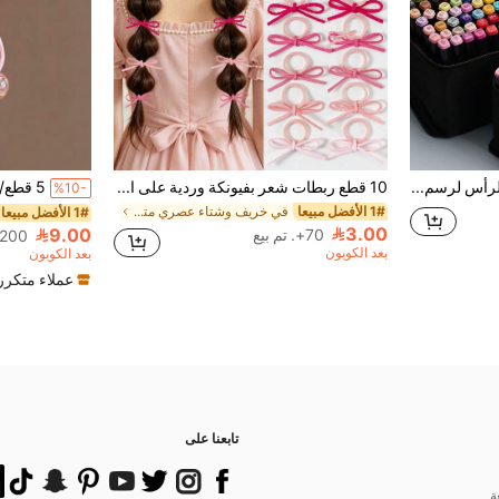
مجموعة أقلام ماركر الرأس لرسم الأنمي والفن، 12/24/36/48/60/80 قطعة أقلام ماركر، أقلام رسم، أقلام مائية، هدية العطلات والكريسماس، أفضل التمنيات، لوازم مدرسية، العودة إلى المدرسة، لوازم فنية احترافية
10 قطع ربطات شعر بفيونكة وردية على الطراز الكوري، ملمس مخملي لطيف، ربطات ذيل الحصان، مرونة عالية، إكسسوارات شعر غير ضارة
%10-
1# الأفضل مبيعا
في خريف وشتاء عصري متعدد الاستخدامات إكسسوارات شعر
1# الأفضل مبيعا
3.00
9.00
70+. تم بيع
200+. تم بيع
بعد الكوبون
بعد الكوبون
عملاء متكرر
تابعنا على
ة