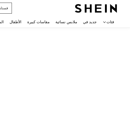
فستان
 navigate search
فئات
جديد في
ملابس نسائية
مقاسات كبيرة
الأطفال
الم