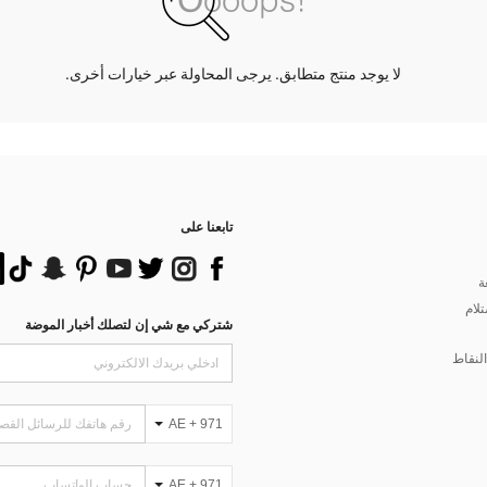
لا يوجد منتج متطابق. يرجى المحاولة عبر خيارات أخرى.
تابعنا على
ة
تلام
شتركي مع شي إن لتصلك أخبار الموضة
لنقاط
AE + 971
AE + 971