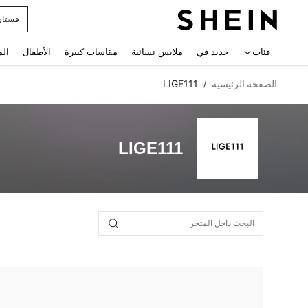
فستان
 navigate search
فئات
جديد في
ملابس نسائية
مقاسات كبيرة
الأطفال
الم
الصفحة الرئيسية
LIGE111
/
LIGE111