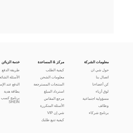
معلومات الشركة
مركز & المساعدة
خدمة الزبائن
حول شي ان
كيفية الطلب
طريقة الدفع
اتصال بنا
معلومات الشحن
الأسئلة الشائع
كن أعضاءنا
المنتجات المسترجعة
الدفع عند الإس
لوق أزياء
استرداد المبلغ
بطاقة هدية
برنامج كسب ا
مسؤولية اجتماعية
مرجع المقاس
SHEIN
وظائف
الأسئلة المتكررة
برنامج شركاء
شي إن VIP
كيفية تتبع طلبك