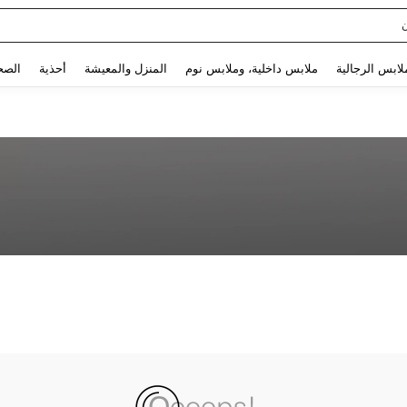
Use up and down arrow keys to البحث الأخير and البحث والعثور. Press Enter to select.
لابس الرجالية
ملابس داخلية، وملابس نوم
المنزل والمعيشة
أحذية
الصح