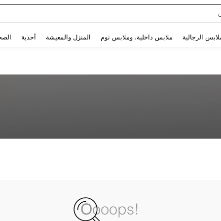
Use up and down arrow keys to البحث الأخير and البحث والعثور. Press Enter to select.
لابس الرجالية
ملابس داخلية، وملابس نوم
المنزل والمعيشة
أحذية
الصح