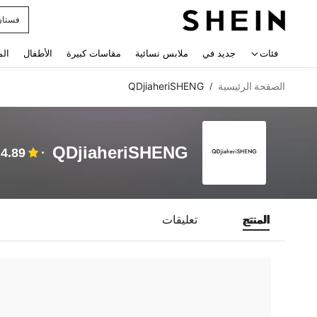
فستان
 navigate search
فئات
جديد في
ملابس نسائية
مقاسات كبيرة
الأطفال
الم
الصفحة الرئيسية
QDjiaheriSHENG
/
QDjiaheriSHENG
4.89
المنتج
تعليقات