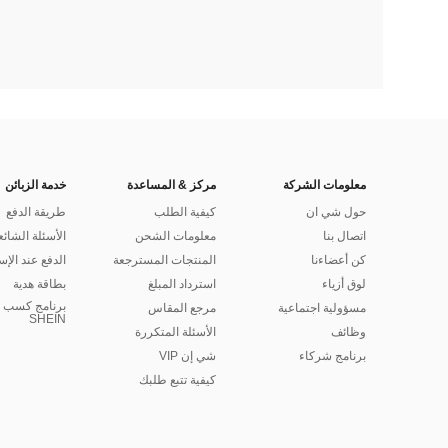
معلومات الشركة
مركز & المساعدة
خدمة الزبائن
حول شي ان
كيفية الطلب
طريقة الدفع
اتصال بنا
معلومات الشحن
الأسئلة الشائع
كن أعضاءنا
المنتجات المسترجعة
الدفع عند الإس
لوق أزياء
استرداد المبلغ
بطاقة هدية
برنامج كسب ا
مسؤولية اجتماعية
مرجع المقاس
SHEIN
وظائف
الأسئلة المتكررة
برنامج شركاء
شي إن VIP
كيفية تتبع طلبك