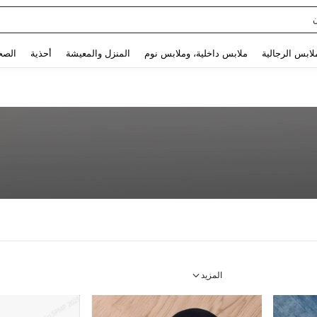
Use up and down arrow keys to البحث الأخير and البحث والعثور. Press Enter to select.
لابس الرجالية
ملابس داخلية، وملابس نوم
المنزل والمعيشة
أحذية
الصح
المزيد