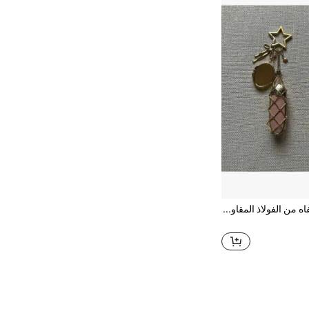
قلادة حقيبة أحمر شفاه من الفولاذ المقاوم للصدأ باللون الذهبي، قلادة أنيقة لحقيبة أحمر الشفاه، سلسلة مفاتيح هدية للفتيات والنساء الشابات، هدية عيد الحب، قلادة حقيبة سلسلة مفاتيح