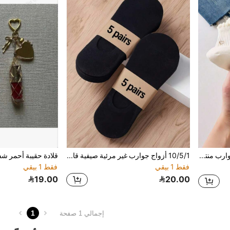
5 أزواج جوارب كاحل نسائية، جوارب منتصف الساق بنمط زهور مع فيونكة، مناسبة لجميع الفصول، ألوان عشوائية
10/5/1 أزواج جوارب غير مرئية صيفية قابلة للتنفس للجنسين - جوارب قارب منخفضة القطع رقيقة سريعة الجفاف وماصة للرطوبة، مزيج ألوان موحدة (أسود/رمادي/أبيض)، تصميم جوارب مرن ثابت، جوارب نسائية، جوارب رجالية، جوارب قصيرة، جوارب قارب، جوارب غير مرئية، مناسبة للارتداء اليومي والرياضي، قماش ماص للرطوبة وقابل للتنفس
فقط 1 بيقي
فقط 1 بيقي
19.00
20.00
1
إجمالي 1 صفحة