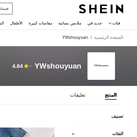
فستان
 navigate search
فئات
جديد في
ملابس نسائية
مقاسات كبيرة
الأطفال
الم
الصفحة الرئيسية
YWshouyuan
/
YWshouyuan
4.64
المنتج
تعليقات
تصنيف
الفئات