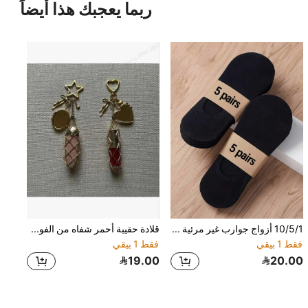
ربما يعجبك هذا أيضاً
10/5/1 أزواج جوارب غير مرئية صيفية قابلة للتنفس للجنسين - جوارب قارب منخفضة القطع رقيقة سريعة الجفاف وماصة للرطوبة، مزيج ألوان موحدة (أسود/رمادي/أبيض)، تصميم جوارب مرن ثابت، جوارب نسائية، جوارب رجالية، جوارب قصيرة، جوارب قارب، جوارب غير مرئية، مناسبة للارتداء اليومي والرياضي، قماش ماص للرطوبة وقابل للتنفس
قلادة حقيبة أحمر شفاه من الفولاذ المقاوم للصدأ باللون الذهبي، قلادة أنيقة لحقيبة أحمر الشفاه، سلسلة مفاتيح هدية للفتيات والنساء الشابات، هدية عيد الحب، قلادة حقيبة سلسلة مفاتيح
فقط 1 بيقي
فقط 1 بيقي
19.00
20.00