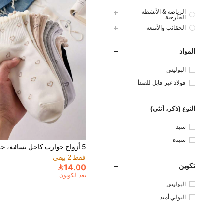
الرياضة & الأنشطة
الخارجية
الحقائب والأمتعة
المواد
البوليس
تر
فولاذ غير قابل للصدأ
النوع (ذكر، أنثى)
سيد
سيدة
فقط 2 بيقي
تكوين
14.00
بعد الكوبون
البوليس
تر
البولي أميد