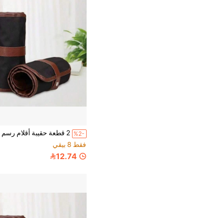
%2-
فقط 8 بيقي
12.74