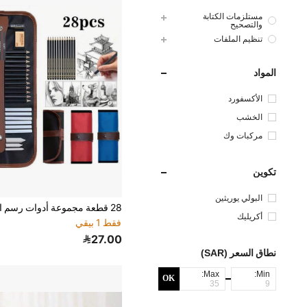
مستلزمات الكتابة
والتصحيح
تنظيم الملفات
المواد
الأكسفورد
الخشب
مركبات وك
تكوين
البولي يوريثين
أكريليك
فقط 1 بيقي
27.00
نطاق السعر (SAR)
Max:
Min:
OK