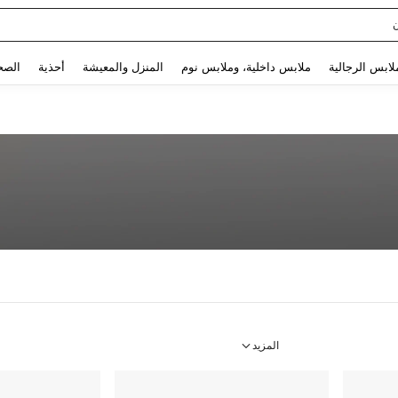
sq
Use up and down arrow keys to البحث الأخير and البحث والعثور. Press Enter to select.
لابس الرجالية
ملابس داخلية، وملابس نوم
المنزل والمعيشة
أحذية
الصح
المزيد