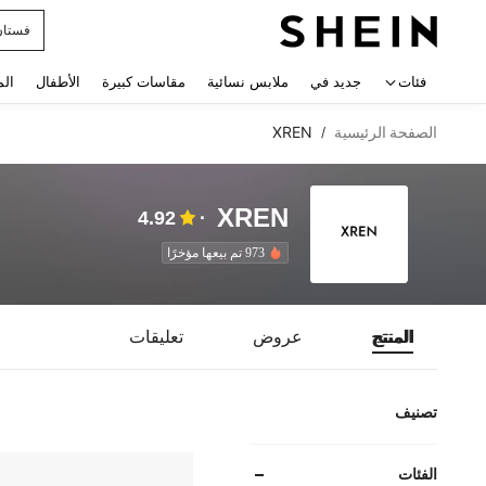
uishy
 navigate search
فئات
جديد في
ملابس نسائية
مقاسات كبيرة
الأطفال
الم
الصفحة الرئيسية
XREN
/
XREN
4.92
973 تم بيعها مؤخرًا
المنتج
عروض
تعليقات
تصنيف
الفئات