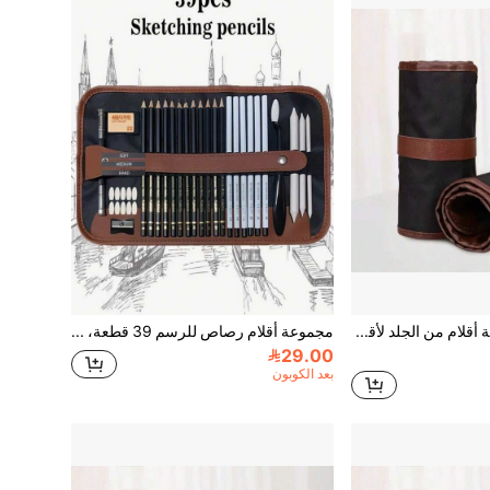
2 قطعة حافظة أقلام من الجلد لأقلام الرسم، أقلام التلوين، طلاب الفنون
مجموعة أقلام رصاص للرسم 39 قطعة، أقلام رسم، أدوات رسم وتلوين فنية احترافية، تشمل أقلام رصاص، مبراة أقلام، ممحاة، أعواد دمج، حقيبة أقلام محمولة، هدية رائعة لطلاب الفن والمبتدئين، العودة إلى المدرسة
29.00
بعد الكوبون