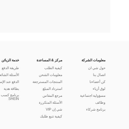
معلومات الشركة
مركز & المساعدة
خدمة الزبائن
حول شي ان
كيفية الطلب
طريقة الدفع
اتصال بنا
معلومات الشحن
الأسئلة الشائع
كن أعضاءنا
المنتجات المسترجعة
الدفع عند الإس
لوق أزياء
استرداد المبلغ
بطاقة هدية
برنامج كسب ا
مسؤولية اجتماعية
مرجع المقاس
SHEIN
وظائف
الأسئلة المتكررة
برنامج شركاء
شي إن VIP
كيفية تتبع طلبك