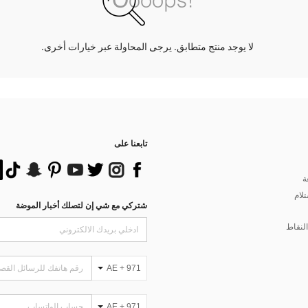
لا يوجد منتج متطابق. يرجى المحاولة عبر خيارات أخرى.
تابعنا على
ة
تلام
شتركي مع شي إن لتصلك أخبار الموضة
لنقاط
AE + 971
AE + 971