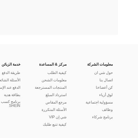
معلومات الشركة
مركز & المساعدة
خدمة الزبائن
حول شي ان
كيفية الطلب
طريقة الدفع
اتصال بنا
معلومات الشحن
الأسئلة الشائع
كن أعضاءنا
المنتجات المسترجعة
الدفع عند الإس
لوق أزياء
استرداد المبلغ
بطاقة هدية
برنامج كسب ا
مسؤولية اجتماعية
مرجع المقاس
SHEIN
وظائف
الأسئلة المتكررة
برنامج شركاء
شي إن VIP
كيفية تتبع طلبك