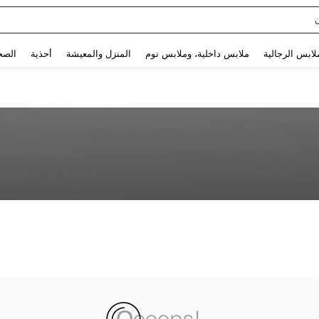
Use up and down arrow keys to البحث الأخير and البحث والعثور. Press Enter to select.
لابس الرجالية
ملابس داخلية، وملابس نوم
المنزل والمعيشة
أحذية
الصح