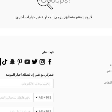
لا يوجد منتج متطابق. يرجى المحاولة عبر خيارات أخرى.
تابعنا على
ة
تلام
شتركي مع شي إن لتصلك أخبار الموضة
لنقاط
AE + 971
AE + 971