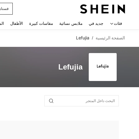
فستان
 navigate search
فئات
جديد في
ملابس نسائية
مقاسات كبيرة
الأطفال
الم
الصفحة الرئيسية
Lefujia
/
Lefujia