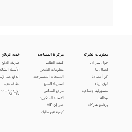
معلومات الشركة
مركز & المساعدة
خدمة الزبائن
حول شي ان
كيفية الطلب
طريقة الدفع
اتصال بنا
معلومات الشحن
الأسئلة الشائع
كن أعضاءنا
المنتجات المسترجعة
الدفع عند الإس
لوق أزياء
استرداد المبلغ
بطاقة هدية
برنامج كسب ا
مسؤولية اجتماعية
مرجع المقاس
SHEIN
وظائف
الأسئلة المتكررة
برنامج شركاء
شي إن VIP
كيفية تتبع طلبك