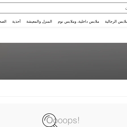
Use up and down arrow keys to البحث الأخير and البحث والعثور. Press Enter to select.
لابس الرجالية
ملابس داخلية، وملابس نوم
المنزل والمعيشة
أحذية
الصح