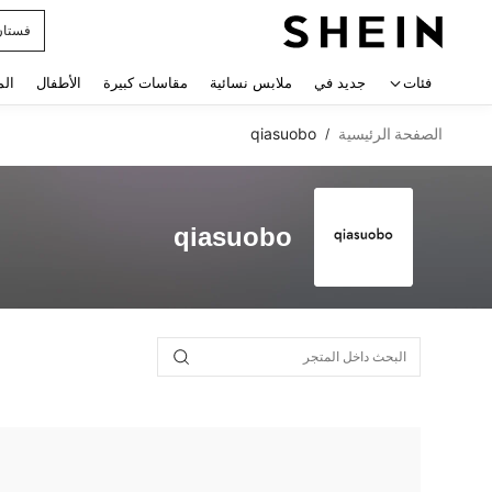
فستان
 navigate search
فئات
جديد في
ملابس نسائية
مقاسات كبيرة
الأطفال
الم
الصفحة الرئيسية
qiasuobo
/
qiasuobo