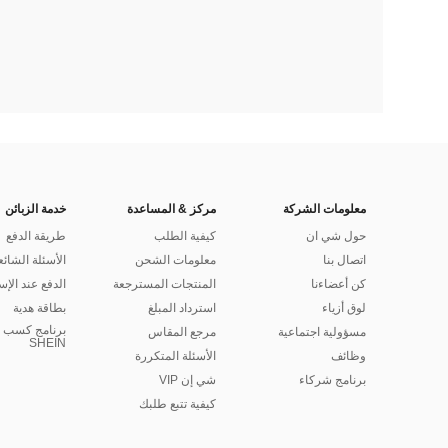
معلومات الشركة
مركز & المساعدة
خدمة الزبائن
حول شي ان
كيفية الطلب
طريقة الدفع
اتصال بنا
معلومات الشحن
الأسئلة الشائع
كن أعضاءنا
المنتجات المسترجعة
الدفع عند الإس
لوق أزياء
استرداد المبلغ
بطاقة هدية
برنامج كسب ا
مسؤولية اجتماعية
مرجع المقاس
SHEIN
وظائف
الأسئلة المتكررة
برنامج شركاء
شي إن VIP
كيفية تتبع طلبك