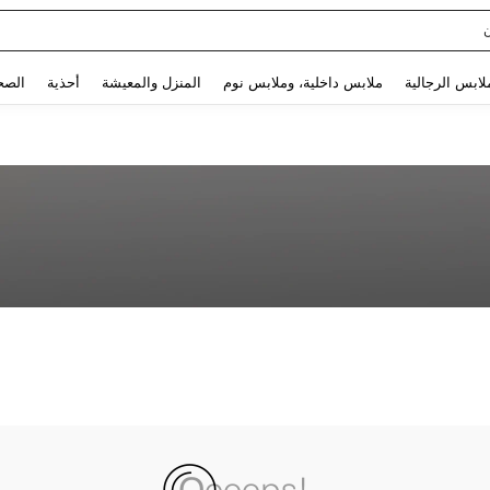
Use up and down arrow keys to البحث الأخير and البحث والعثور. Press Enter to select.
لابس الرجالية
ملابس داخلية، وملابس نوم
المنزل والمعيشة
أحذية
الصح