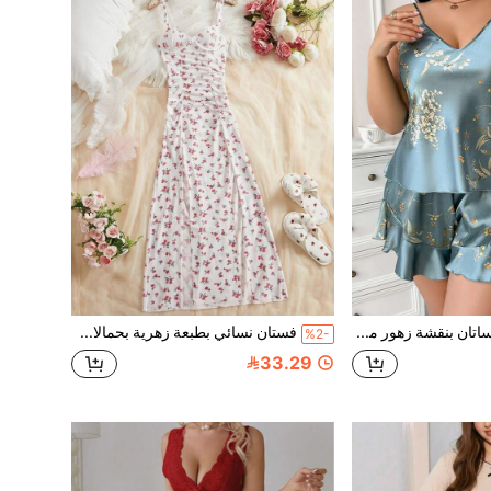
رومبير كامي ساتان بنقشة زهور مقاس كبير مع حافة مكشكشة – جمبسوت بحمالات رفيعة وياقة V للنساء، ملابس صيفية أنيقة وكاجوال
فستان نسائي بطبعة زهرية بحمالات رفيعة بطول متوسط، تصميم مجعد، فستان صيفي كاجوال أنيق
%2-
33.29