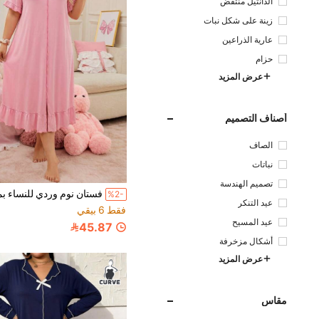
الدانتيل منتفض
زينة على شكل نبات
عارية الذراعين
حزام
عرض المزيد
أصناف التصميم
الصاف
نباتات
تصميم الهندسة
%2-
عيد التنكر
فقط 6 بيقي
عيد المسيح
45.87
أشكال مزخرفة
عرض المزيد
مقاس