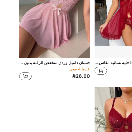
طقم ملابس داخلية نسائية مقاس كبير 2 قطعة، كاميسول بياقة V من الدانتيل والشبك بتصميم مرقع، مناسب للنوم والملابس الحميمة المثيرة، لعيد الميلاد
فستان دانتيل وردي منخفض الرقبة بدون أكمام، بيجامة مثيرة بربطة فيونكة، مناسبة كهدية ذكرى سنوية لليلة رومانسية، ملابس داخلية مثيرة، جذابة للغاية
فقط 4 بيقي
26.00