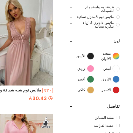
غرفة نوم واستجمام
للسيدات
ملابس نوم & منزل نسائية
ملابس لانجري & أزياء
تنكرية نسائية
لون
متعدد
الأسود
الألوان
أبيض
وردي
الأزرق
أخضر
الأحمر
كاكي
%11-
30.43
تفاصيل
مشد المتباين
عقدة الفراشة