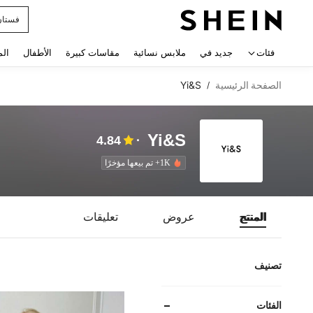
فستان
 navigate search
فئات
جديد في
ملابس نسائية
مقاسات كبيرة
الأطفال
الم
الصفحة الرئيسية
Yi&S
/
Yi&S
4.84
1K+ تم بيعها مؤخرًا
المنتج
عروض
تعليقات
تصنيف
الفئات