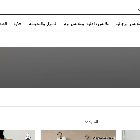
Use up and down arrow keys to البحث الأخير and البحث والعثور. Press Enter to select.
لابس الرجالية
ملابس داخلية، وملابس نوم
المنزل والمعيشة
أحذية
الصح
المزيد