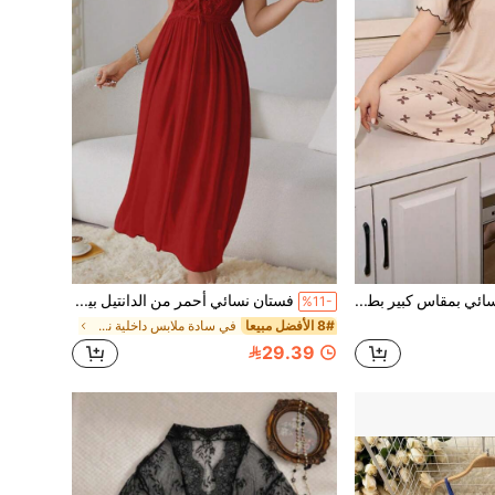
طقم بيجامة نسائي بمقاس كبير بطبعة فراشة - ملابس علوية بأكمام قصيرة وبنطال طويل بحافة مكشكشة، ملابس نوم منزلية مريحة
فستان نسائي أحمر من الدانتيل بياقة V عميقة طويل | فستان شيفون بوهيمي بدون أكمام للحفلات المسائية والصيف والشاطئ مع فيونكة
%11-
8# الأفضل مبيعا
في سادة ملابس داخلية نسائية مثيرة
29.39