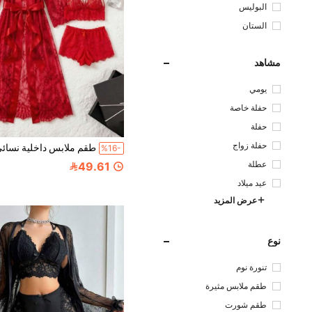
البوليس
تر
الستان
مشاهد
يومي
حفلة خاصة
حفلة
حفلة زواج
%16-
عطلة
49.61
عيد ميلاد
عرض المزيد
نوع
تنورة نوم
طقم ملابس مثيرة
طقم شورت