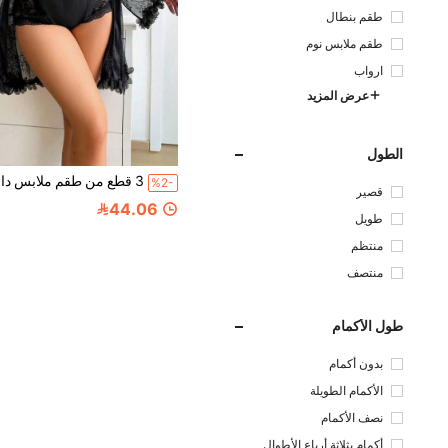
طقم بنطال
طقم ملابس نوم
ارواب
عرض المزيد
الطول
%2-
قصير
44.06
طويل
منتظم
منتصف
طول الأكمام
بدون أكمام
الأكمام الطويلة
نصف الأكمام
أكمام بثلاثة أرباع الأطوال