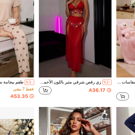
فستان نوم وردي للنساء بمقاسات كبيرة مع تفاصيل الكشكشة - فستان نوم بأكمام قصيرة وياقة على شكل حرف V، ملابس منزلية ناعمة ومريحة للنوم والارتداء اليومي في المنزل
زي رقص شرقي مثير باللون الأحمر مع شرابات - طقم من قطعتين: توب بحمالات رفيعة وتنورة شيفون مزينة بالعملات المعدنية
%3-
%2-
فقط 7 بيقي
36.17
53.35