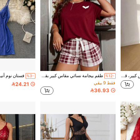
طقم بيجامة نسائي مقاس كبير، قميص نوم بأكمام طويلة وياقة على شكل حرف V مع فيونكة وحافة مكشكشة، ملابس منزلية ناعمة من المودال
طقم بيجامة نسائي مقاس كبير بقصة منحنية، تي شيرت بأكمام قصيرة بطبعة أجنحة وشورت كاروهات برباط شد، ملابس منزلية كاجوال فضفاضة من قطعتين للاستخدام اليومي
%3-
%12-
فقط 9 بيقي
24.21
36.93