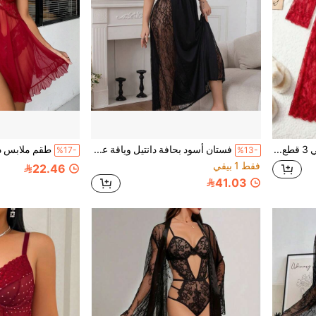
طقم ملابس داخلية نسائي 3 قطع أحمر من الدانتيل الشفاف مع رداء كيمونو طويل وحزام ساتان وحمالة صدر بحمالات رفيعة وشورت، ملابس نوم لليلة الزفاف وشهر العسل
فستان أسود بحافة دانتيل وياقة على شكل حرف V بدون أكمام | فستان سهرة أنيق وفستان صيفي كاجوال شفاف بتصميم مرقع
%17-
%13-
فقط 1 بيقي
22.46
41.03