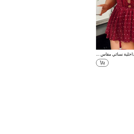
طقم ملابس داخلية نسائي مقاس كبير بنقشة بولكا دوت من الشبك بتصميم بيبي دول مع دانتيل وياقة V متقاطعة وقصات مفرغة وحمالات جوارب، فستان نوم انزلاقي للمنحنيات لشهر العسل والنوم