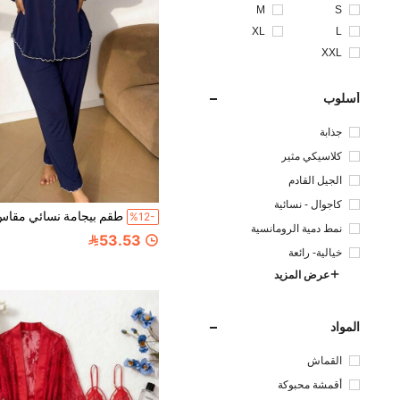
M
S
XL
L
XXL
أسلوب
جذابة
كلاسيكي مثير
الجيل القادم
كاجوال - نسائية
%12-
نمط دمية الرومانسية
53.53
خيالية- رائعة
عرض المزيد
المواد
القماش
أقمشة محبوكة