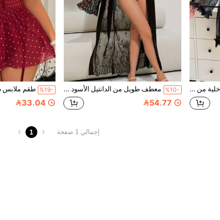
3 قطع من طقم ملابس داخلية من الدانتيل الأسود، يشمل صدرية جذابة وسروال بخصر عالي، ملابس نوم للنساء، ملابس داخلية حميمة لعيد الحب
معطف طويل من الدانتيل الأسود مع حزام خصر من الساتان + جمبسوت من الدانتيل | طقم قطعتين بياقة V عميقة وشبه شفافة
%19-
%10-
33.04
54.77
1
إجمالي 1 صفحة