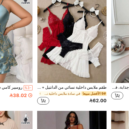
ملابس نوم شبه شفافة وجذابة، فستان نوم طويل مريح، هدية مثالية للأعراس وشهر العسل
طقم ملابس داخلية نسائي من الدانتيل + فستان نوم بدون حمالات - فستان بدون حمالات مثير بياقة على شكل حرف V مطوي شبه شفاف (أحمر + أسود + أبيض)
%3-
9# الأفضل مبيعا
في سادة ملابس داخلية نسائية مثيرة
38.02
62.00