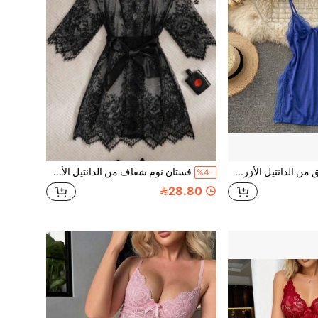
فستان نوم أنيق من الدانتيل الأزرق بياقة V للنساء، فستان بيبي دول بفتحة جانبية عالية، ملابس داخلية ناعمة وقابلة للتمدد بدون أكمام، ملابس نوم لشهر العسل
فستان نوم شفاف من الدانتيل الأسود بتصميم رموش، مع ربطة خصر من الساتان على شكل فيونكة، أكمام جرس وياقة على شكل حرف V، ملابس داخلية شفافة مناسبة لشهر العسل
%4-
28.80