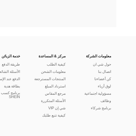
معلومات الشركة
مركز & المساعدة
خدمة الزبائن
حول شي ان
كيفية الطلب
طريقة الدفع
اتصال بنا
معلومات الشحن
الأسئلة الشائع
كن أعضاءنا
المنتجات المسترجعة
الدفع عند الإس
لوق أزياء
استرداد المبلغ
بطاقة هدية
برنامج كسب ا
مسؤولية اجتماعية
مرجع المقاس
SHEIN
وظائف
الأسئلة المتكررة
برنامج شركاء
شي إن VIP
كيفية تتبع طلبك