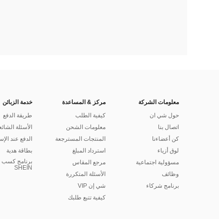
معلومات الشركة
مركز & المساعدة
خدمة الزبائن
حول شي ان
كيفية الطلب
طريقة الدفع
اتصال بنا
معلومات الشحن
الأسئلة الشائع
كن أعضاءنا
المنتجات المسترجعة
الدفع عند الإس
لوق أزياء
استرداد المبلغ
بطاقة هدية
برنامج كسب ا
مسؤولية اجتماعية
مرجع المقاس
SHEIN
وظائف
الأسئلة المتكررة
برنامج شركاء
شي إن VIP
كيفية تتبع طلبك