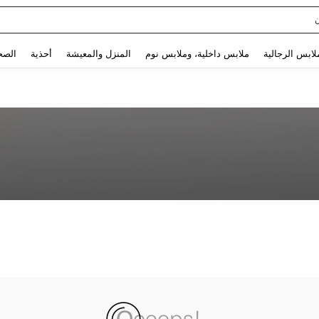
Use up and down arrow keys to البحث الأخير and البحث والعثور. Press Enter to select.
لابس الرجالية
ملابس داخلية، وملابس نوم
المنزل والمعيشة
أحذية
الصح