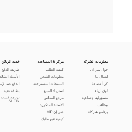
معلومات الشركة
مركز & المساعدة
خدمة الزبائن
حول شي ان
كيفية الطلب
طريقة الدفع
اتصال بنا
معلومات الشحن
الأسئلة الشائع
كن أعضاءنا
المنتجات المسترجعة
الدفع عند الإس
لوق أزياء
استرداد المبلغ
بطاقة هدية
برنامج كسب ا
مسؤولية اجتماعية
مرجع المقاس
SHEIN
وظائف
الأسئلة المتكررة
برنامج شركاء
شي إن VIP
كيفية تتبع طلبك