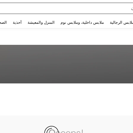
Use up and down arrow keys to البحث الأخير and البحث والعثور. Press Enter to select.
لابس الرجالية
ملابس داخلية، وملابس نوم
المنزل والمعيشة
أحذية
الصح