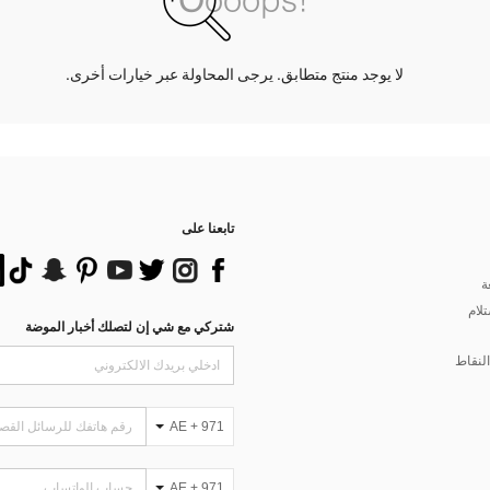
لا يوجد منتج متطابق. يرجى المحاولة عبر خيارات أخرى.
تابعنا على
ة
تلام
شتركي مع شي إن لتصلك أخبار الموضة
لنقاط
AE + 971
AE + 971