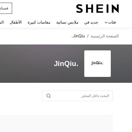
فستان
 navigate search
فئات
جديد في
ملابس نسائية
مقاسات كبيرة
الأطفال
الم
الصفحة الرئيسية
JinQiu.
/
JinQiu.