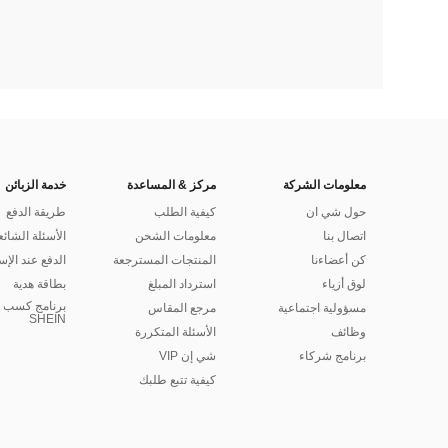
معلومات الشركة
مركز & المساعدة
خدمة الزبائن
حول شي ان
كيفية الطلب
طريقة الدفع
اتصال بنا
معلومات الشحن
الأسئلة الشائع
كن أعضاءنا
المنتجات المسترجعة
الدفع عند الإس
لوق أزياء
استرداد المبلغ
بطاقة هدية
برنامج كسب ا
مسؤولية اجتماعية
مرجع المقاس
SHEIN
وظائف
الأسئلة المتكررة
برنامج شركاء
شي إن VIP
كيفية تتبع طلبك