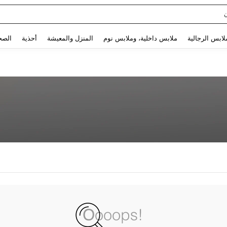
Use up and down arrow keys to البحث الأخير and البحث والعثور. Press Enter to select.
لابس الرجالية
ملابس داخلية، وملابس نوم
المنزل والمعيشة
أحذية
الصح