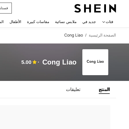
فستان
 navigate search
فئات
جديد في
ملابس نسائية
مقاسات كبيرة
الأطفال
الم
الصفحة الرئيسية
Cong Liao
/
Cong Liao
5.00
المنتج
تعليقات