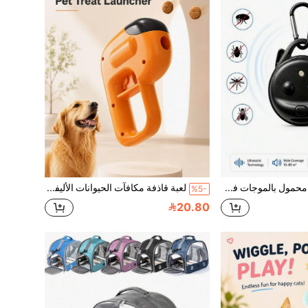
طارد حشرات محمول بالموجات فوق الصوتية، قابل للشحن عبر منفذ Type-C، طارد البراغيث والقراد والبعوض بوضعين للعمل، مشبك طارد الحشرات للكلاب والقطط والمنزل والتخييم والمشي لمسافات طويلة والسفر
لعبة قاذفة مكافآت الحيوانات الأليفة، مناسبة للكلاب، موزع مكافآت تفاعلي، تصميم سهل التحميل من الأعلى، زناد بيد واحدة، لعبة مكافأة تدريب الكلاب، اللعب في الأماكن المغلقة والمفتوحة، لعبة رمي المكافآت الممتعة للكلاب الصغيرة والمتوسطة والكبيرة
%5-
20.80