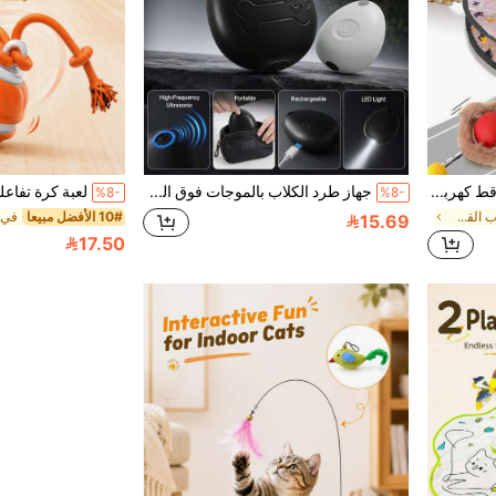
طقم لعبة قط الصيد، كرة قط كهربائية مضيئة، لعبة قط للمطاردة والصيد، قابلة للشحن عبر USB، لوازم قطط وحيوانات أليفة
جهاز طرد الكلاب بالموجات فوق الصوتية، أداة ذكية لمنع النباح بتقنية الصوت المتغير التردد، طارد كلاب محمول قابل للشحن عبر USB-C مع إضاءة LED للمشي في الهواء الطلق والتنزه والاستخدام اليومي
%8-
%8-
في نعم كرات ألعاب القطط
10# الأفضل مبيعا
15.69
17.50