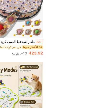
%8-
3# الأفضل مبيعا
23.92
10+. تم بيع