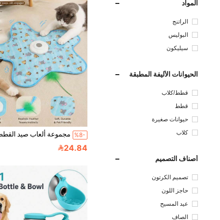
المواد
الراتنج
البوليس
تر
سيليكون
الحيوانات الأليفة المطبقة
قطط/كلاب
قطط
حيوانات صغيرة
كلاب
%8-
24.84
أصناف التصميم
تصميم الكرتون
حاجز اللون
عيد المسيح
الصاف