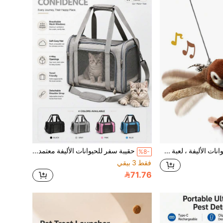
لعبة طارد الحيوانات الأليفة ، لعبة طائر مغرد كهربائي مع اهتزاز تلقائي وحركة أجنحة ، لعبة القطط ، مستلزمات الحيوانات الأليفة ، منتجات الجراء - ليست للطيران
حقيبة سفر للحيوانات الأليفة معتمدة من شركات الطيران للقطط والكلاب، حقيبة سفر قابلة للطي ذات جوانب ناعمة مع نوافذ شبكية قابلة للتنفس، دعم إطار فولاذي، وسادة قابلة للغسل، حزام كتف، مناسبة للحيوانات الأليفة تحت 16 رطل
%8-
فقط 3 بيقي
71.76