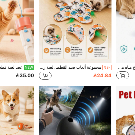
زجاجة مياه للكلاب 2 في 1، موزع مياه محمول من الفولاذ المقاوم للصدأ بسعة 285 مل مع وعاء سيليكون قابل للإزالة، كوب مياه للسفر مانع للتسرب للكلاب الصغيرة للمشي في الهواء الطلق
مجموعة ألعاب صيد القطط، لعبة ريشة كهربائية متحركة عشوائية، لعبة الاختباء والبحث، لعبة المطاردة والصيد للحيوانات الأليفة، قابلة للشحن عبر USB، مستلزمات القطط الصغيرة، مستلزمات الحيوانات الأليفة
NEW
%8-
35.00
24.84