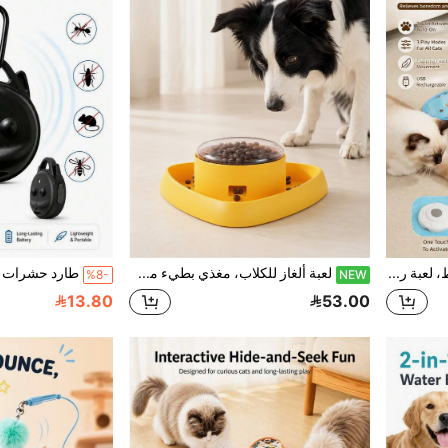
مجموعة ألعاب صيد القطط، لعبة ريشة كهربائية متحركة عشوائية، لعبة الاختباء والبحث، لعبة المطاردة والصيد للحيوانات الأليفة، قابلة للشحن عبر USB، مستلزمات القطط الصغيرة، مستلزمات الحيوانات الأليفة
لعبة ألغاز للكلاب، مغذي بطيء من نوع الضغط، مناسب للكلاب والقطط، لعبة تفاعلية لتوزيع الطعام، تصميم مانع للتسرب، مغذي تدريب على الأكل البطيء، تخفيف الملل، لعبة إثراء للحيوانات الأليفة في الأماكن المغلقة
%8-
NEW
13.80
53.00