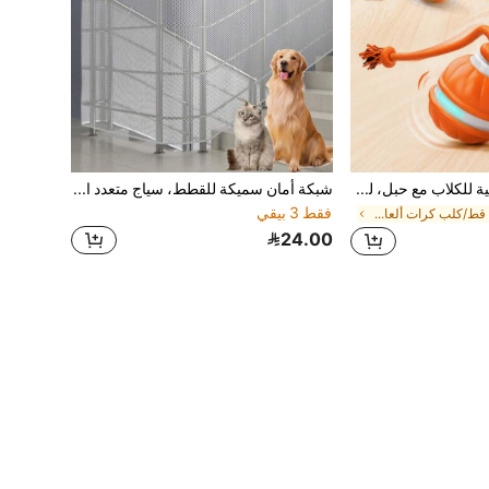
لعبة كرة تفاعلية للكلاب مع حبل، لعبة حيوانات أليفة ذاتية الدوران وحساسة للحركة، كرة ذكية حساسة للمس، مناسبة للكلاب الصغيرة والمتوسطة، لعبة جرو داخلية قابلة للشحن عبر USB-C، لعبة تمرين لتخفيف الملل
شبكة أمان سميكة للقطط، سياج متعدد الأغراض، شبكة ناعمة لشرفة السلم للكلاب، مناسبة للقطط الصغيرة والجراء
فقط 3 بيقي
في قط/كلب كرات ألعاب للكلاب
24.00