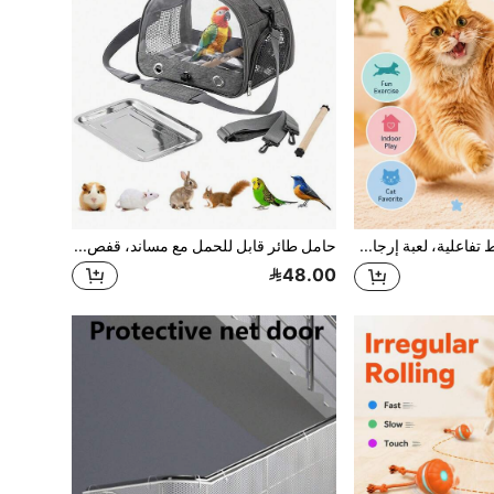
عصا لعبة قطط تفاعلية، لعبة إرجاع الكرة التلقائية للقطط، لعبة قطط كهربائية قابلة للشحن عبر USB-C، مناسبة للقطط المنزلية والقطط الصغيرة واللعب متعدد القطط
حامل طائر قابل للحمل مع مساند، قفص حمل طائر قابل للتهوية لحمل الببغاوات أثناء التنزه
48.00