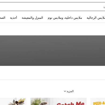
Sq
Use up and down arrow keys to البحث الأخير and البحث والعثور. Press Enter to select.
لابس الرجالية
ملابس داخلية، وملابس نوم
المنزل والمعيشة
أحذية
الصح
المزيد