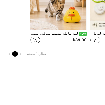
لعبة قطة، لعبة قطة تفاعلية آلية للقطط المنزلية، فراشة دوارة وذيل شريطي للصيد، مركز نشاط لعب القطط بحركة عشوائية 360° للقطط الصغيرة والبالغة، لعبة تمرين قطة كهربائية للمطاردة والقفز وتخفيف الملل
لعبة تفاعلية للقطط المنزلية، عصا ريش دوارة 360° مطورة، لعبة إلكترونية ذكية دوارة للقطط مع صوت زقزقة، قابلة للشحن عبر USB Type-C، مناسبة للقطط الصغيرة والبالغة، تخفف الملل وتعزز النشاط البدني
NEW
39.00
1
إجمالي 1 صفحة