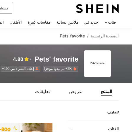
uishy
 navigate search
فئات
جديد في
ملابس نسائية
مقاسات كبيرة
الأطفال
الم
الصفحة الرئيسية
Pets' favorite
/
Pets' favorite
4.80
2K+ تم بيعها مؤخرًا
إعادة الشراء من 100+
المنتج
عروض
تعليقات
تصنيف
الفئات