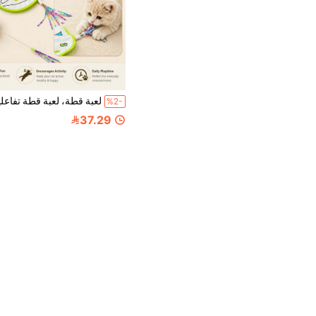
%2-
37.29