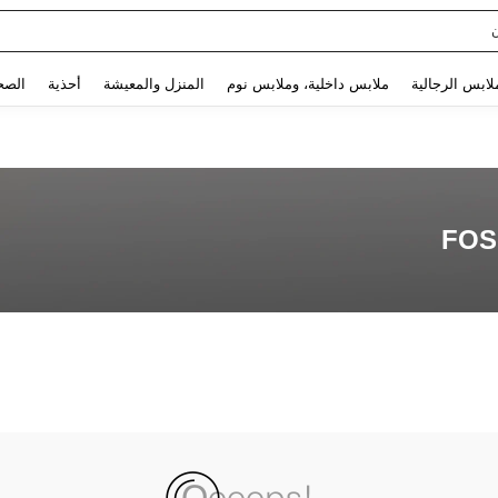
Use up and down arrow keys to البحث الأخير and البحث والعثور. Press Enter to select.
لابس الرجالية
ملابس داخلية، وملابس نوم
المنزل والمعيشة
أحذية
الصح
FOS