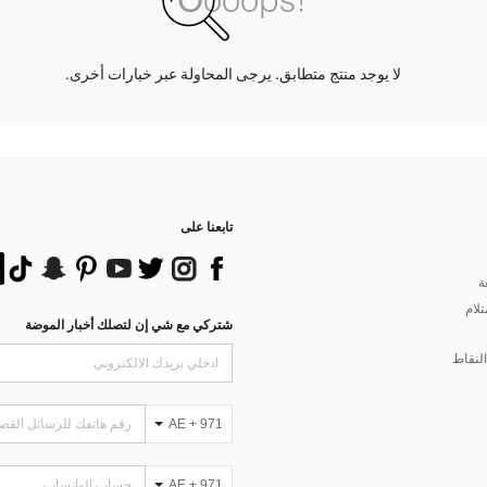
لا يوجد منتج متطابق. يرجى المحاولة عبر خيارات أخرى.
تابعنا على
ة
تلام
شتركي مع شي إن لتصلك أخبار الموضة
لنقاط
AE + 971
AE + 971