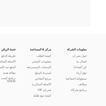
معلومات الشركة
مركز & المساعدة
خدمة الزبائن
حول شي ان
كيفية الطلب
طريقة الدفع
اتصال بنا
معلومات الشحن
الأسئلة الشائع
كن أعضاءنا
المنتجات المسترجعة
الدفع عند الإس
لوق أزياء
استرداد المبلغ
بطاقة هدية
برنامج كسب ا
مسؤولية اجتماعية
مرجع المقاس
SHEIN
وظائف
الأسئلة المتكررة
برنامج شركاء
شي إن VIP
كيفية تتبع طلبك