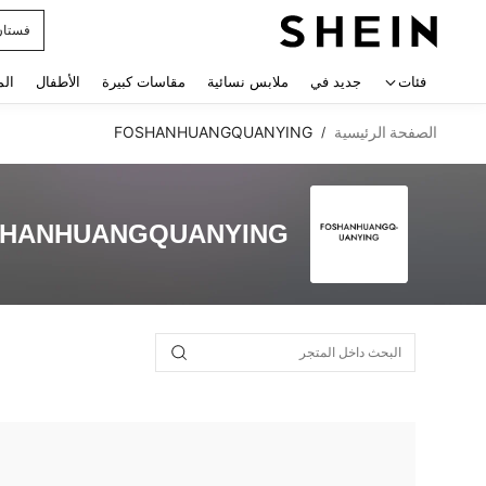
فستان
 navigate search
فئات
جديد في
ملابس نسائية
مقاسات كبيرة
الأطفال
الم
الصفحة الرئيسية
FOSHANHUANGQUANYING
/
HANHUANGQUANYING