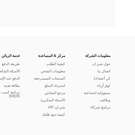
معلومات الشركة
مركز & المساعدة
خدمة الزبائن
حول شي ان
كيفية الطلب
طريقة الدفع
اتصال بنا
معلومات الشحن
الأسئلة الشائع
كن أعضاءنا
المنتجات المسترجعة
الدفع عند الإس
لوق أزياء
استرداد المبلغ
بطاقة هدية
برنامج كسب ا
مسؤولية اجتماعية
مرجع المقاس
SHEIN
وظائف
الأسئلة المتكررة
برنامج شركاء
شي إن VIP
كيفية تتبع طلبك