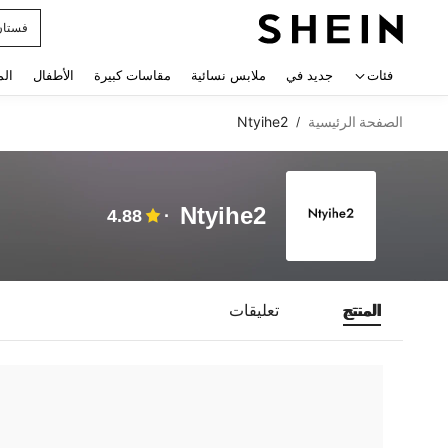
فستان
 navigate search
فئات
جديد في
ملابس نسائية
مقاسات كبيرة
الأطفال
الم
الصفحة الرئيسية
Ntyihe2
/
Ntyihe2
4.88
المنتج
تعليقات