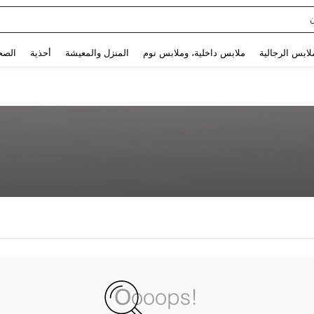
Use up and down arrow keys to البحث الأخير and البحث والعثور. Press Enter to select.
لابس الرجالية
ملابس داخلية، وملابس نوم
المنزل والمعيشة
أحذية
الصح