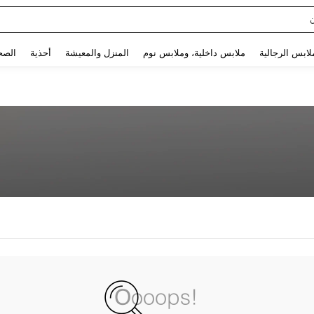
Use up and down arrow keys to البحث الأخير and البحث والعثور. Press Enter to select.
لابس الرجالية
ملابس داخلية، وملابس نوم
المنزل والمعيشة
أحذية
الصح