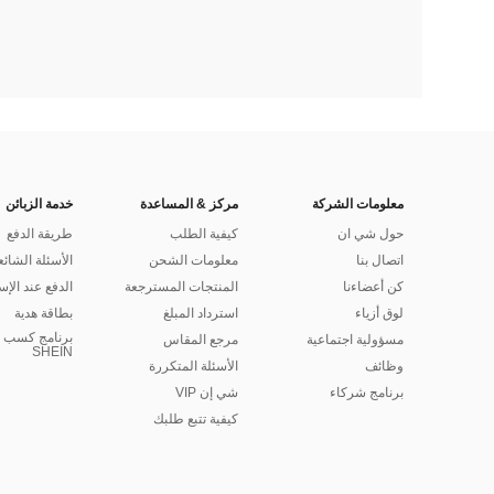
معلومات الشركة
مركز & المساعدة
خدمة الزبائن
حول شي ان
كيفية الطلب
طريقة الدفع
اتصال بنا
معلومات الشحن
الأسئلة الشائع
كن أعضاءنا
المنتجات المسترجعة
الدفع عند الإس
لوق أزياء
استرداد المبلغ
بطاقة هدية
برنامج كسب ا
مسؤولية اجتماعية
مرجع المقاس
SHEIN
وظائف
الأسئلة المتكررة
برنامج شركاء
شي إن VIP
كيفية تتبع طلبك