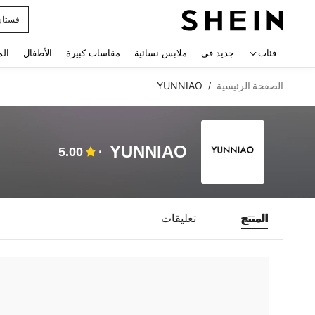
فستان
 navigate search
فئات
جديد في
ملابس نسائية
مقاسات كبيرة
الأطفال
الم
الصفحة الرئيسية
YUNNIAO
/
YUNNIAO
5.00
المنتج
تعليقات