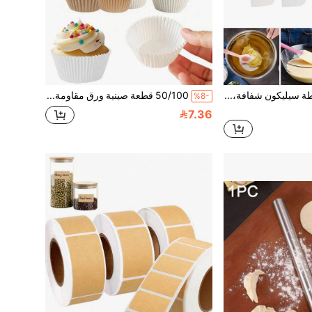
1 قطعة مكشطة سيليكون شفافة، مكشطة مرنة مقاومة للحرارة، مكشطة متعددة الاستخدامات غير لاصقة فاخرة، مكشطة مطبخ معلقة، مناسبة للخبز والطهي ودهن المربى وكشط الزبدة ودهن الكريمة وخلط السلطة وتقطيع الأومليت، أداة مطبخ
50/100 قطعة صينية ورق مقاومة للحرارة العالية، بطانات كب كيك قابلة للتخلص، أكواب خبز ورقية سويدية، قالب خبز، أغلفة كب كيك، بطانات ورق شمع مقاومة للدهون، غير لاصقة، مناسبة للخبز المنزلي أو المخابز الاحترافية، الحلويات
%8-
7.36