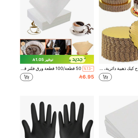
توفير 1.05
5/10 قطع ألواح كيك ذهبية دائرية، مقاسات 6 بوصة، 8 بوصة، 10 بوصة، 12 بوصة، من الورق المقوى السميك المقاوم للدهون والآمن غذائيًا، أطباق مطلية بحافة متموجة متينة، مناسبة للموس والكاب كيك DIY وتزيين الحلويات والزفاف وأعياد الميلاد ومستلزمات الخبز وعرض الحرف اليدوية وعيد الحب والكيك والبيتزا
50 قطعة/100 قطعة ورق فلتر قهوة مخروطي V01، ورق فلتر قهوة على شكل V، ورق فلتر قهوة V02 للصب، ورق فلتر قهوة وشاي، مناسب لأكواب الفلتر المخروطي وآلات صنع القهوة بالتنقيط، مناسب لآلات صنع القهوة بالصب والتنقيط، 1-2 كوب، 2-4 كوب (أبيض، بني)
%13-
6.95