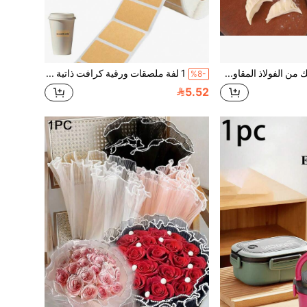
1 قطعة شوبك من الفولاذ المقاوم للصدأ، أسطوانة خبز من الفولاذ المقاوم للصدأ، أسطوانة عجين قابلة لإعادة الاستخدام غير لاصقة، مناسبة للخبز والبيتزا وقشرة الفطيرة والمعجنات والنودلز والزلابية والوانتون والعجين والكوكيز والسكر، تصميم مجوف خفيف الوزن، أداة مطبخ منزلية متينة، سهلة التنظيف
1 لفة ملصقات ورقية كرافت ذاتية اللصق، ملصقات ختم مكتوبة بخط اليد، ملصقات مقاومة للماء، علامات ملفات القرطاسية الورقية، ملصقات تصنيف الزجاجات المستهدفة، مناسبة للتعبئة والتغليف والتوسيم والتنظيم، ملصقات المعلبات، المكتب والمنزل وعيد الميلاد
%8-
5.52