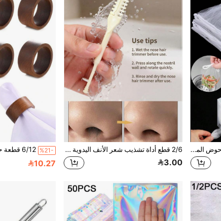
100/300 قطعة أكياس مصفاة حوض المطبخ القابلة للتخلص منها مع صندوق تخزين، أكياس فلتر حوض شبكية مرنة، مصفاة حوض، تصفية الشعر الدقيقة، مناسبة لجميع فتحات التصريف، جمع نفايات الطعام في المطبخ، المطبخ، الحمام
2/6 قطع أداة تشذيب شعر الأنف اليدوية المطورة 2 في 1، أداة تشذيب شعر الأنف قابلة للدوران 360°، أداة تشذيب شعر الأنف قابلة للغسل، للجنسين، لطيفة وغير مؤلمة، يدوية محمولة، أداة إزالة الشعر مع وظيفة التشذيب الدقيقة، أداة تنظيف العناية الشخصية
%21-
3.00
10.27