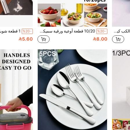
25/50 قطعة من بطانات الكب كيك بنمط الرخام، أكواب ورقية للمافن والكب كيك مقاومة للحرارة العالية مع حواف من رقائق الألومنيوم، أكواب خبز بحافة ملتفة مقاومة للزيت، أكواب الحلوى، قوالب الخبز، مناسبة لديكور حفلات أعياد الميلاد، المخابز، المطبخ، قالب خبز الحلويات
10/20 قطعة أوعية ورقية سميكة 350 مل/12 أونصة، مناسبة للسلطة والمعكرونة والبوريتو والفشار والغداء والوجبات الخفيفة والآيس كريم والحلويات والحساء الساخن، مثالية للحفلات والتموين والاستخدام اليومي وحفلات الزفاف والتخرج، باردة أو ساخنة أو طعام الحيوانات الأليفة، حاوية طعام قابلة للتخلص
%20-
%20-
5.60
8.00