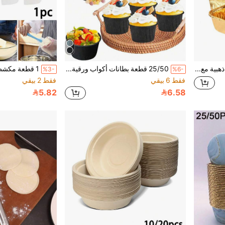
50/25 قطعة قوالب كيك ذهبية مع أغطية، أكواب خبز مربعة بحافة ملفوفة مبطنة برقائق معدنية غير لاصقة، قوالب كيك من رقائق الألومنيوم قابلة لإعادة الاستخدام ومقاومة للحرارة، حاملات الكيك، بطانات أكواب ورقية لامعة، مناسبة للمطبخ، حفلات الزفاف، حفلات أعياد الميلاد، عيد الميلاد، المافن، الحلويات، أدوات الخبز
25/50 قطعة بطانات أكواب ورقية سوداء، أكواب ورقية صغيرة مقاومة للدهون، أكواب كيك بحافة ملفوفة، صواني زخرفية مقاومة للحرارة، أكواب حلويات، مناسبة لكعكة الجبن، الزفاف، عيد الميلاد، الحفلات، الأعمال اليدوية المنزلية، المخبز، المطبخ، أدوات تزيين الحلويات والخبز
%3-
%6-
فقط 6 بيقي
فقط 2 بيقي
5.82
6.58