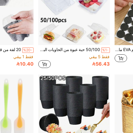
30/12 قطعة وسادات قدم EVA مانعة للانزلاق، حماية أرجل الكراسي المربعة/الدائرية السميكة، وسادات حماية الأرضية والأثاث مانعة للانزلاق وهادئة، تحمي الأرضية والطاولة، مناسبة لكراسي الطعام وطاولات الطعام، تخلق بيئة منزلية هادئة
50/100 حبة عبوة من الحاويات البلاستيكية الشفافة السميكة مع أغطية، صناديق طعام للوجبات الخفيفة والكيك والمعجنات والسلطات والهامبرجر والفاكهة للتيك أواي
%20-
%1-
فقط 5 بيقي
فقط 1 بيقي
10.40
56.43