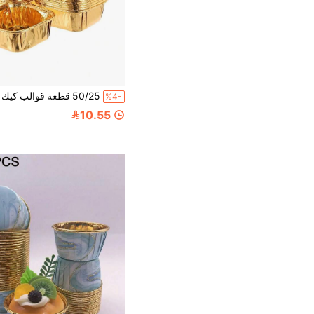
%4-
10.55