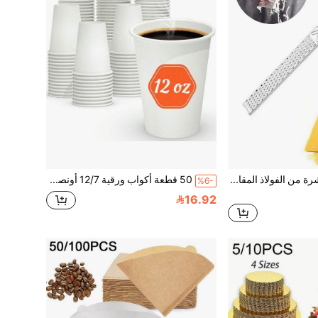
1 قطعة/2 قطعة مبشرة من الفولاذ المقاوم للصدأ محمولة مع مقبض طويل، مبشرة يدوية، مبشرة خضروات، مقشرة ومقطعة، أداة مطبخ، مفرمة خضروات، أداة مطبخ متعددة الاستخدامات، مثالية للشوكولاتة والليمون والزنجبيل والثوم والحمضيات والبطاطس والجبن، للتخييم في الهواء الطلق والاستخدام المنزلي
50 قطعة أكواب ورقية 12/7 أونصة، أكواب قهوة ورقية ساخنة، أكواب مشروبات باردة، أكواب ورقية بيضاء قابلة للتخلص منها مقاومة للتسرب، مثالية لشاي الحليب والقهوة، النزهات، السفر، الحمام وأكواب تجربة غسول الفم، الحفلات، أعياد الميلاد، العصير، المشروبات الساخنة، المكتب، العائلة
%6-
16.92