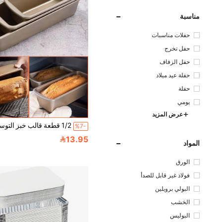
مناسبة
حفلات مناسبات
حفل تخرج
حفل الزفاف
حفلة عيد ميلاد
حفلة
يومي
عرض المزيد
%7-
13.95
المواد
الورق
فولاذ غير قابل للصدأ
البولي بروبلين
الخشب
البوليس