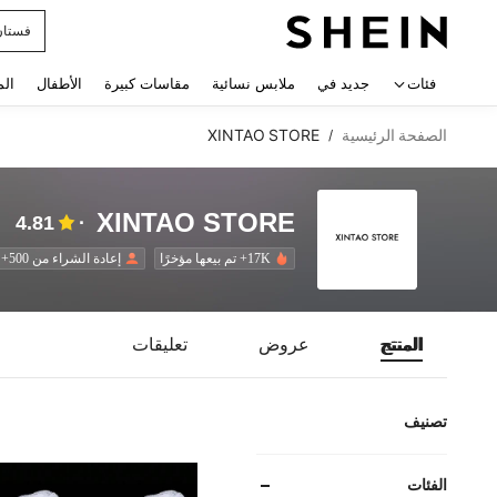
uishy
 navigate search
فئات
جديد في
ملابس نسائية
مقاسات كبيرة
الأطفال
الم
الصفحة الرئيسية
XINTAO STORE
/
XINTAO STORE
4.81
17K+ تم بيعها مؤخرًا
إعادة الشراء من 500+
المنتج
عروض
تعليقات
تصنيف
الفئات