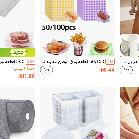
1 قطعة دلو حمام القدم المعزول، حجمان، قابل للطي ومحمول وقابل لإعادة الاستخدام، تخزين متعدد الوظائف لمنتجات العناية الشخصية، مناسب لحمام السبا المنزلي، حوض غسل القدم للسفر والتخييم، دلو نقع القدم في الهواء الطلق، مناسب أيضًا للرياضة والأنشطة الخارجية والاستخدام المنزلي
50/100 قطعة ورق مبطن مقاوم للدهون للسندويشات، ورق تغليف بأربعة ألوان، ورق شمعي مربع غير لاصق، ورق شمعي قابل للتخلص منه للطعام المطهو، تغليف طعام مقاوم للدهون، للمخبز والسندويشات والهمبرغر والهوت دوغ والبوريتو والبطاطس المقلية والنزهات وحفلات الشواء
%8-
%8-
فقط 1 بيقي
6.44
11.96