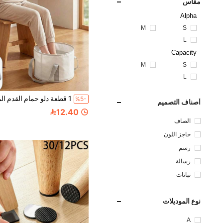
مقاس
Alpha
M
S
L
Capacity
M
S
L
%5-
أصناف التصميم
12.40
الصاف
حاجز اللون
رسم
رسالة
نباتات
نوع الموديلات
A