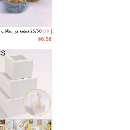
%6-
6.58