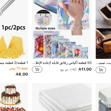
1/2 قطعة قالب خبز التوست، صينية خبز مستطيلة من الفولاذ الكربوني الذهبي، قالب كيك كبير/متوسط/صغير، صندوق توست/صينية خبز غير لاصقة، صينية خبز الكيك، مناسبة لخبز التوست المنزلي وخبز الساندوتشات، صنع كيك أعياد الميلاد للتجمعات العائلية، أدوات الخبز المنزلي
50 قطعة أكياس رقائق قابلة لإعادة الإغلاق، أكياس هولوغرافية بجميع الأحجام، أكياس تغليف بألوان قوس ، أكياس ليزر ذاتية الإغلاق، أكياس مايلر مع قفل سحاب مسطح وواجهة شفافة، أكياس عينات مقاومة للروائح، للطعام والحلوى وأحمر الشفاه والمجوهرات والحرف اليدوية والهدايا والمكسرات والشاي والأساور
فقط 10 بيقي
11.00
40+. تم بيع
6.00