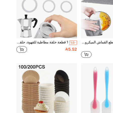
20 لفة من قطع القماش الميكروفيبر القابلة لإعادة الاستخدام، منسوجة بطريقة قابلة للتمزق، مناديل تنظيف متعددة الأغراض، قطع قماش تنظيف ذات وجهين، مناسبة لأدوات المائدة والمطبخ والمناشف والأقمشة المنزلية والنوافذ
1 قطعة حلقة مطاطية للقهوة، حلقات إحكام السيليكون، حشية استبدال كوب الإناء، حلقة غسالة مرنة للاستبدال، حشيات السيليكون، ملحق إناء القهوة من الألومنيوم، أجزاء صانعة القهوة، لقهوة الإسبريسو وموكا بوت، موقد الطهي، أبيض
%8-
5.52