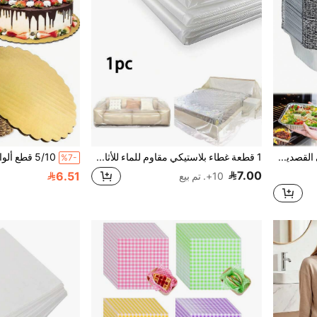
5/15 مجموعات من أواني القصدير مع الأغطية، حاويات ألومنيوم للشواء 2.25 رطل (8.5 بوصة * 6 بوصات)، حاويات طعام قابلة للتخلص منها رائعة، صواني الخبز، سميكة ومقاومة للحرارة العالية، للطهي والخبز وتحضير الوجبات والوجبات السريعة والتجميد وحاويات التنقل والتسخين والتخزين والحفلات
1 قطعة غطاء بلاستيكي مقاوم للماء للأثاث، غطاء تخزين شفاف مقاوم للغبار للأريكة، غطاء حماية للأريكة والأثاث مقاوم للعفن، مناسب للسرير والأريكة وكرسي الاسترخاء، العودة إلى المدرسة، مستلزمات المنزل، أساسيات السفر، التخزين طويل الأمد، الرسم والتجديد
%7-
7.00
6.51
10+. تم بيع