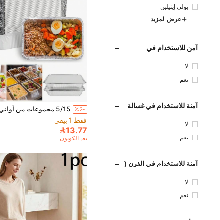
تر
بولي إيثيلين
عرض المزيد
آمن للاستخدام في
الميكروويف
لا
نعم
آمنة للاستخدام في غسالة
%2-
صحون
فقط 1 بيقي
لا
13.77
نعم
بعد الكوبون
آمنة للاستخدام في الفرن (
إلى 4 ~ 220 درجة مئوية)
لا
نعم