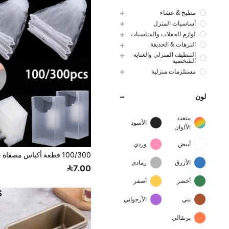
مطبخ & عشاء
أساسيات المنزل
لوازم الحفلات والمناسبات
النزهات & الحديقة
التنظيف المنزلي والعناية
الشخصية
مستلزمات منزلية
لون
متعدد
الأسود
الألوان
أبيض
وردي
الأزرق
رمادي
7.00
أخضر
أصفر
بني
الأرجواني
برتقالي