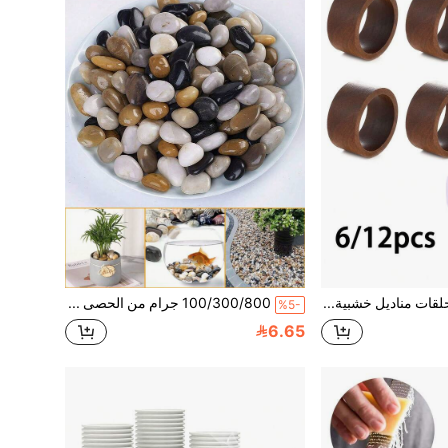
6/12 قطعة حلقات مناديل خشبية، حلقات مناديل مستديرة عتيقة مصنوعة يدويًا، حاملات مناديل الطاولة، مناسبة لعيد الشكر والعطلات والزفاف والحفلات وعيد الشكر الخريفي وعيد الميلاد وحفلات العطلات الأخرى، يمكن استخدامها كهدايا أو ديكور بطراز المزرعة أو ديكور الطاولة.
100/300/800 جرام من الحصى الزخرفي الملون، حصى مصقول، أحجار طبيعية مصقولة بألوان مختلطة، 0.39-1.2 بوصة أحجار نهرية صغيرة زخرفية، أحجار تنسيق الحدائق، حشو الحصى، للشرفات المنزلية، الأفنية كأحجار رصف، نباتات حوض السمك
%5-
6.65