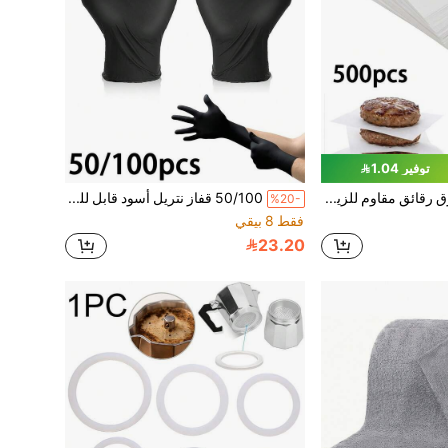
توفير 1.04
500 قطعة ورق رقائق مقاوم للزيت، مربعات ورق رقائق مقطعة مسبقًا، ورق أبيض مقاوم للحرارة غير لاصق، ورق صغير لفطائر الهامبرغر، فاصل فطائر البرجر، للبسكويت والأطعمة الأخرى، الخبز، غلاف الحلوى، تجميد اللحوم، العجين، خبز البسكويت، الزبدة، الجبن
50/100 قفاز نتريل أسود قابل للتخلص منه، قفازات تنظيف منزلية متينة خالية من اللاتكس، قفازات مطاطية مانعة للانزلاق للصبغ الشعر والوشم وإصلاح الآلات والتنظيف، حماية اليد متعددة الأغراض، ضرورية للمطبخ
%20-
فقط 8 بيقي
23.20