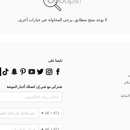
لا يوجد منتج متطابق. يرجى المحاولة عبر خيارات أخرى.
تابعنا على
ة
تلام
شتركي مع شي إن لتصلك أخبار الموضة
لنقاط
AE + 971
AE + 971