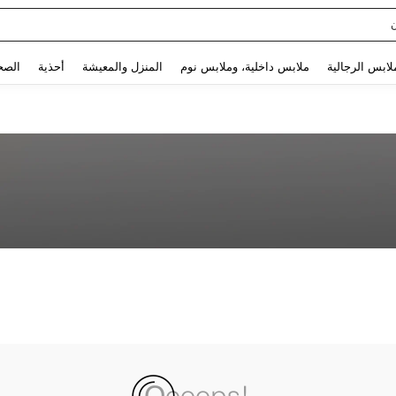
Use up and down arrow keys to البحث الأخير and البحث والعثور. Press Enter to select.
لابس الرجالية
ملابس داخلية، وملابس نوم
المنزل والمعيشة
أحذية
الصح