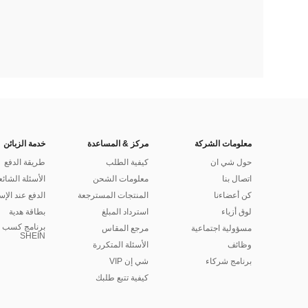
معلومات الشركة
مركز & المساعدة
خدمة الزبائن
حول شي ان
كيفية الطلب
طريقة الدفع
اتصال بنا
معلومات الشحن
الأسئلة الشائع
كن أعضاءنا
المنتجات المسترجعة
الدفع عند الإس
لوق أزياء
استرداد المبلغ
بطاقة هدية
برنامج كسب ا
مسؤولية اجتماعية
مرجع المقاس
SHEIN
وظائف
الأسئلة المتكررة
برنامج شركاء
شي إن VIP
كيفية تتبع طلبك