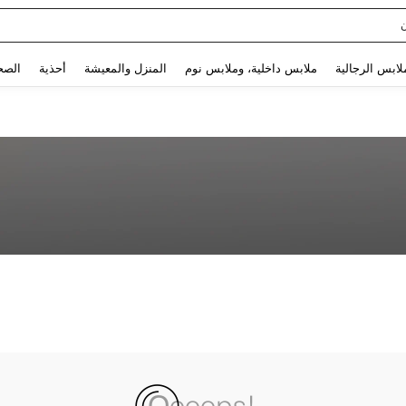
Use up and down arrow keys to البحث الأخير and البحث والعثور. Press Enter to select.
لابس الرجالية
ملابس داخلية، وملابس نوم
المنزل والمعيشة
أحذية
الصح