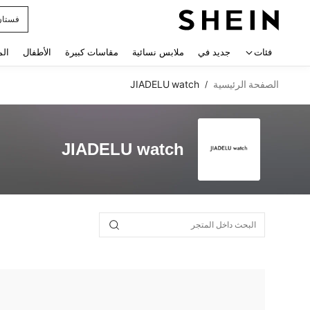
فستان
 navigate search
فئات
جديد في
ملابس نسائية
مقاسات كبيرة
الأطفال
الم
الصفحة الرئيسية
JIADELU watch
/
JIADELU watch