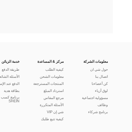
معلومات الشركة
مركز & المساعدة
خدمة الزبائن
حول شي ان
كيفية الطلب
طريقة الدفع
اتصال بنا
معلومات الشحن
الأسئلة الشائع
كن أعضاءنا
المنتجات المسترجعة
الدفع عند الإس
لوق أزياء
استرداد المبلغ
بطاقة هدية
برنامج كسب ا
مسؤولية اجتماعية
مرجع المقاس
SHEIN
وظائف
الأسئلة المتكررة
برنامج شركاء
شي إن VIP
كيفية تتبع طلبك