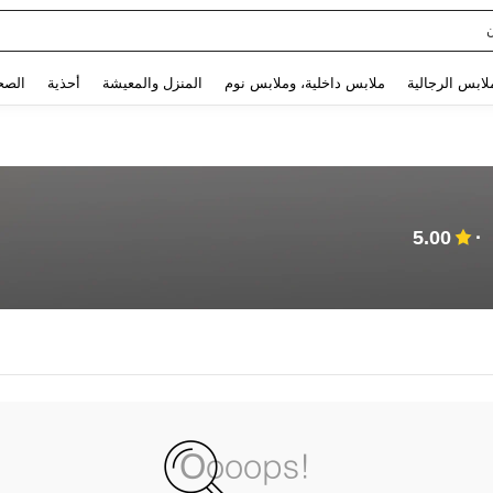
Use up and down arrow keys to البحث الأخير and البحث والعثور. Press Enter to select.
لابس الرجالية
ملابس داخلية، وملابس نوم
المنزل والمعيشة
أحذية
الصح
5.00