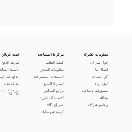
معلومات الشركة
مركز & المساعدة
خدمة الزبائن
حول شي ان
كيفية الطلب
طريقة الدفع
اتصال بنا
معلومات الشحن
الأسئلة الشائع
كن أعضاءنا
المنتجات المسترجعة
الدفع عند الإس
لوق أزياء
استرداد المبلغ
بطاقة هدية
برنامج كسب ا
مسؤولية اجتماعية
مرجع المقاس
SHEIN
وظائف
الأسئلة المتكررة
برنامج شركاء
شي إن VIP
كيفية تتبع طلبك