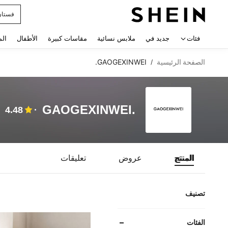
فستان
 navigate search
فئات
جديد في
ملابس نسائية
مقاسات كبيرة
الأطفال
الم
الصفحة الرئيسية
GAOGEXINWEI.
/
GAOGEXINWEI.
4.48
المنتج
عروض
تعليقات
تصنيف
الفئات