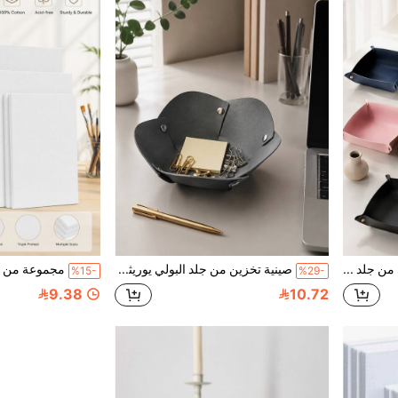
صينية تخزين قابلة للطي من جلد البولي يوريثان بأزرار كبس، منظم مكتبي للمفاتيح والعملات المعدنية والمجوهرات والعناصر الصغيرة
صينية تخزين من جلد البولي يوريثان بتصميم زهرة، صينية تخزين زخرفية متعددة الاستخدامات مع تصميم زر كبس، منظم مجوهرات قابل للطي للمفاتيح والساعات والخواتم والعملات المعدنية والإكسسوارات الصغيرة، منظم مكتب أنيق لغرفة النوم والطاولة الجانبية والمدخل والخزانة وديكور المنزل
%15-
%29-
9.38
10.72