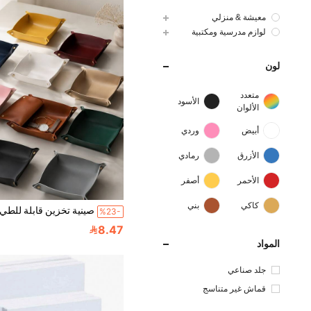
معيشة & منزلي
لوازم مدرسية ومكتبية
لون
متعدد
الأسود
الألوان
أبيض
وردي
الأزرق
رمادي
الأحمر
أصفر
كاكي
بني
%23-
8.47
المواد
جلد صناعي
قماش غير متناسج