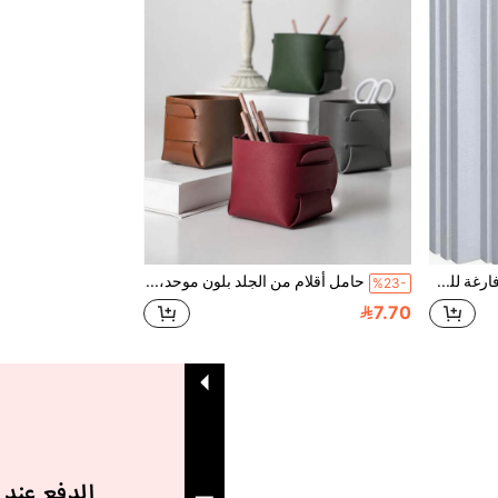
لوحات قماشية مشدودة فارغة للرسم، متوفرة بأحجام متعددة. هذه اللوحات الفنية تعمل مع ألوان الأكريليك والزيوت وألوان المائية الرطبة، مثالية للفنانين والرسامين الهواة والمبتدئين والرسم في الهواء الطلق ودروس الرسم
حامل أقلام من الجلد بلون موحد، صندوق تخزين مكتبي بسيط، منظم فرش المكياج والأقلام، منظم لوازم المكتب والمدرسة
%23-
7.70
1
إجمالي 1 صفحة