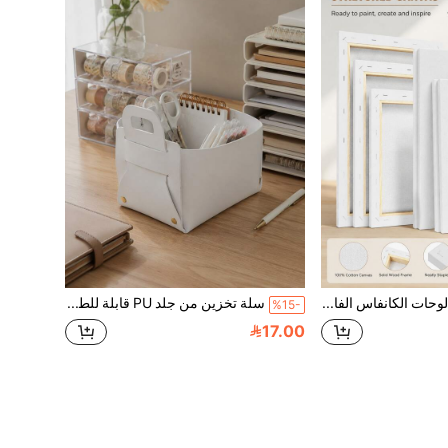
مجموعة من لوحات الكانفاس الفارغة بأحجام متعددة، لوحات كانفاس مكتملة بملمس قطني وإطارات داخلية من الخشب الصلب، مثالية للرسم والتلوين اليدوي لطلاب الفنون وتخصصات الفنون الجميلة والرسامين المحترفين
سلة تخزين من جلد PU قابلة للطي بمقبضين وأزرار كبس، منظم مكتبي محمول للمستحضرات التجميلية والقرطاسية والمفاتيح والأغراض الصغيرة، حلول تنظيم للمنزل وغرفة النوم والمكتب
%15-
17.00