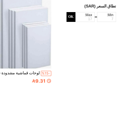
نطاق السعر (SAR)
Max:
Min:
OK
%15-
9.31