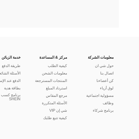
معلومات الشركة
مركز & المساعدة
خدمة الزبائن
حول شي ان
كيفية الطلب
طريقة الدفع
اتصال بنا
معلومات الشحن
الأسئلة الشائع
كن أعضاءنا
المنتجات المسترجعة
الدفع عند الإس
لوق أزياء
استرداد المبلغ
بطاقة هدية
برنامج كسب ا
مسؤولية اجتماعية
مرجع المقاس
SHEIN
وظائف
الأسئلة المتكررة
برنامج شركاء
شي إن VIP
كيفية تتبع طلبك