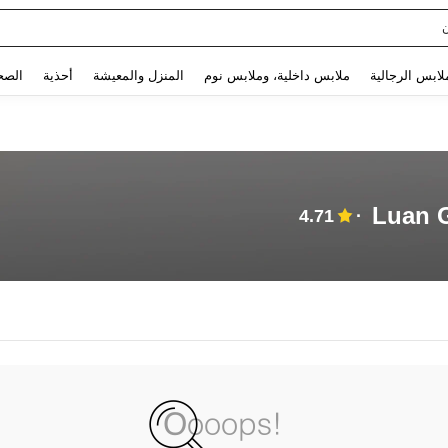
Use up and down arrow keys to البحث الأخير and البحث والعثور. Press Enter to select.
لابس الرجالية
ملابس داخلية، وملابس نوم
المنزل والمعيشة
أحذية
الصح
Luan G
4.71