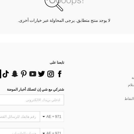
لا يوجد منتج متطابق. يرجى المحاولة عبر خيارات أخرى.
تابعنا على
ة
تلام
شتركي مع شي إن لتصلك أخبار الموضة
لنقاط
AE + 971
AE + 971