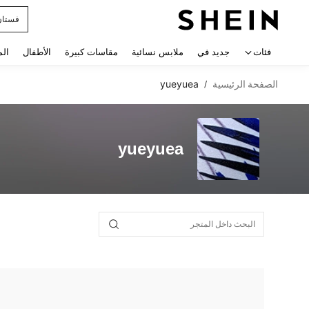
فستان
 navigate search
فئات
جديد في
ملابس نسائية
مقاسات كبيرة
الأطفال
الم
الصفحة الرئيسية
yueyuea
/
yueyuea