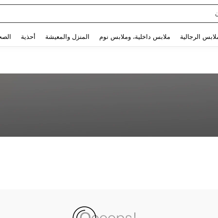
Use up and down arrow keys to البحث الأخير and البحث والعثور. Press Enter to select.
لابس الرجالية
ملابس داخلية، وملابس نوم
المنزل والمعيشة
أحذية
الصح