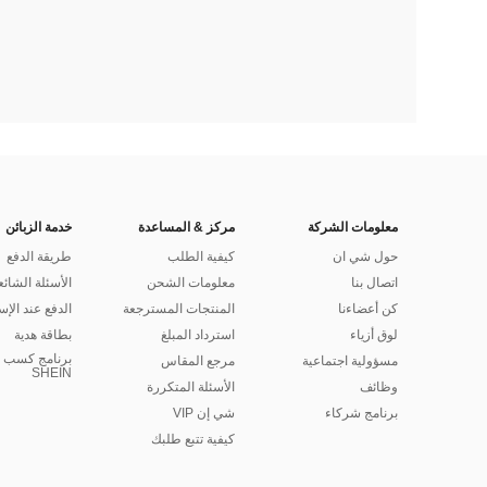
معلومات الشركة
مركز & المساعدة
خدمة الزبائن
حول شي ان
كيفية الطلب
طريقة الدفع
اتصال بنا
معلومات الشحن
الأسئلة الشائع
كن أعضاءنا
المنتجات المسترجعة
الدفع عند الإس
لوق أزياء
استرداد المبلغ
بطاقة هدية
برنامج كسب ا
مسؤولية اجتماعية
مرجع المقاس
SHEIN
وظائف
الأسئلة المتكررة
برنامج شركاء
شي إن VIP
كيفية تتبع طلبك