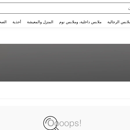
Use up and down arrow keys to البحث الأخير and البحث والعثور. Press Enter to select.
لابس الرجالية
ملابس داخلية، وملابس نوم
المنزل والمعيشة
أحذية
الصح