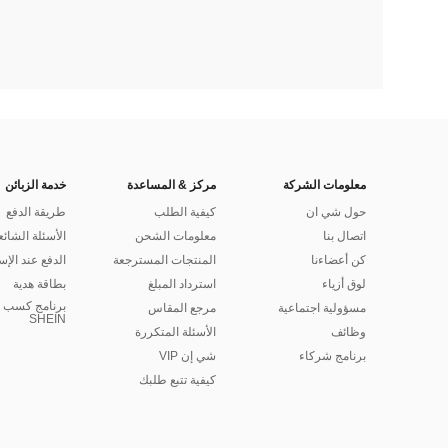
معلومات الشركة
مركز & المساعدة
خدمة الزبائن
حول شي ان
كيفية الطلب
طريقة الدفع
اتصال بنا
معلومات الشحن
الأسئلة الشائع
كن أعضاءنا
المنتجات المسترجعة
الدفع عند الإس
لوق أزياء
استرداد المبلغ
بطاقة هدية
برنامج كسب ا
مسؤولية اجتماعية
مرجع المقاس
SHEIN
وظائف
الأسئلة المتكررة
برنامج شركاء
شي إن VIP
كيفية تتبع طلبك