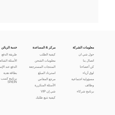
معلومات الشركة
مركز & المساعدة
خدمة الزبائن
حول شي ان
كيفية الطلب
طريقة الدفع
اتصال بنا
معلومات الشحن
الأسئلة الشائع
كن أعضاءنا
المنتجات المسترجعة
الدفع عند الإس
لوق أزياء
استرداد المبلغ
بطاقة هدية
برنامج كسب ا
مسؤولية اجتماعية
مرجع المقاس
SHEIN
وظائف
الأسئلة المتكررة
برنامج شركاء
شي إن VIP
كيفية تتبع طلبك