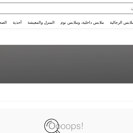
Use up and down arrow keys to البحث الأخير and البحث والعثور. Press Enter to select.
لابس الرجالية
ملابس داخلية، وملابس نوم
المنزل والمعيشة
أحذية
الصح