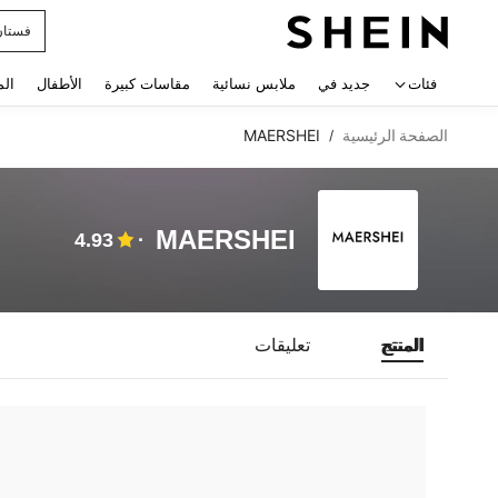
فستان
 navigate search
فئات
جديد في
ملابس نسائية
مقاسات كبيرة
الأطفال
الم
الصفحة الرئيسية
MAERSHEI
/
MAERSHEI
4.93
المنتج
تعليقات