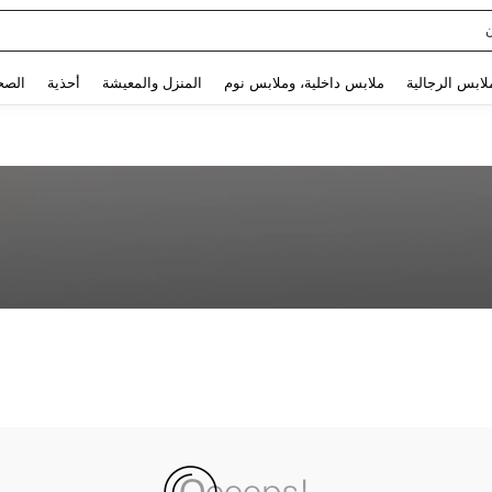
Use up and down arrow keys to البحث الأخير and البحث والعثور. Press Enter to select.
لابس الرجالية
ملابس داخلية، وملابس نوم
المنزل والمعيشة
أحذية
الصح