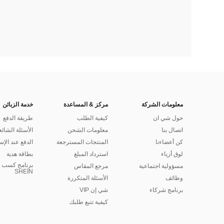
معلومات الشركة
مركز & المساعدة
خدمة الزبائن
حول شي ان
كيفية الطلب
طريقة الدفع
اتصال بنا
معلومات الشحن
الأسئلة الشائع
كن أعضاءنا
المنتجات المسترجعة
الدفع عند الإس
لوق أزياء
استرداد المبلغ
بطاقة هدية
برنامج كسب ا
مسؤولية اجتماعية
مرجع المقاس
SHEIN
وظائف
الأسئلة المتكررة
برنامج شركاء
شي إن VIP
كيفية تتبع طلبك