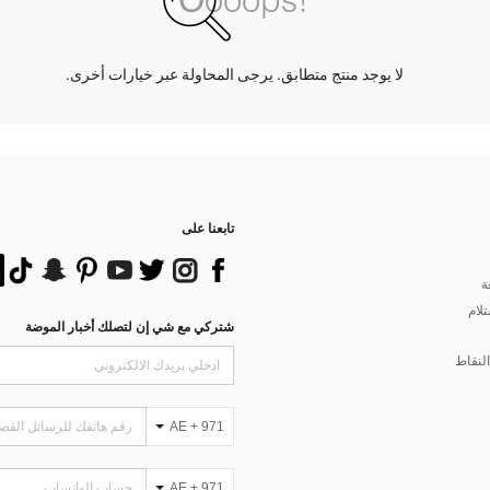
لا يوجد منتج متطابق. يرجى المحاولة عبر خيارات أخرى.
تابعنا على
ة
تلام
شتركي مع شي إن لتصلك أخبار الموضة
لنقاط
AE + 971
AE + 971