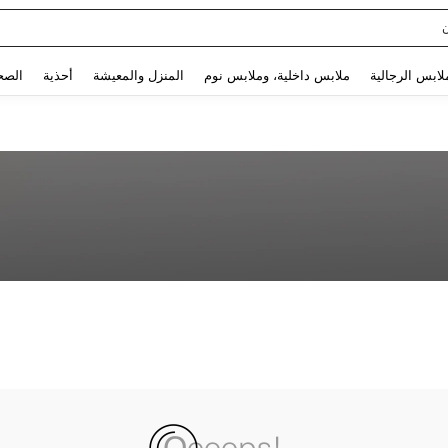
Use up and down arrow keys to البحث الأخير and البحث والعثور. Press Enter to select.
لابس الرجالية
ملابس داخلية، وملابس نوم
المنزل والمعيشة
أحذية
الصح