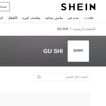
فستان
 navigate search
فئات
جديد في
ملابس نسائية
مقاسات كبيرة
الأطفال
الم
الصفحة الرئيسية
GU SHI
/
GU SHI