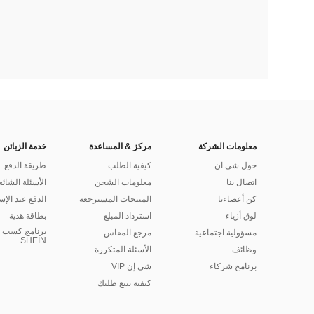
معلومات الشركة
مركز & المساعدة
خدمة الزبائن
حول شي ان
كيفية الطلب
طريقة الدفع
اتصال بنا
معلومات الشحن
الأسئلة الشائع
كن أعضاءنا
المنتجات المسترجعة
الدفع عند الإس
لوق أزياء
استرداد المبلغ
بطاقة هدية
برنامج كسب ا
مسؤولية اجتماعية
مرجع المقاس
SHEIN
وظائف
الأسئلة المتكررة
برنامج شركاء
شي إن VIP
كيفية تتبع طلبك