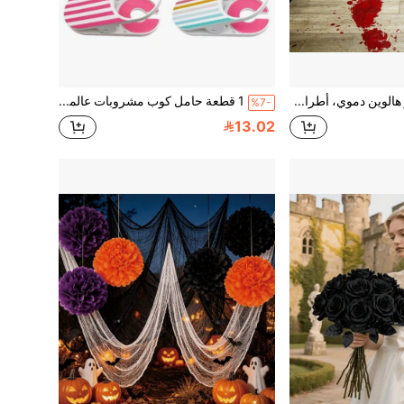
4 قطع ديكور هالوين دموي، أطراف مقطوعة، طباعات أيدي وأقدام دموية، ملصقات نوافذ، ملصقات جدران، ملصقات سيارات، ملصقات حمام لديكور مشهد زجاج الخزانة للعطلات
1 قطعة حامل كوب مشروبات عالمي قابل للتثبيت، مناسب للتثبيت على جانب المكتب، يمكن تثبيته على المكتب والكرسي، فوهة مشبك قابلة للتعديل، حامل كوب سيليكون مانع للانزلاق، مناسب للشاطئ والتخييم واستخدام المكتب
%7-
13.02