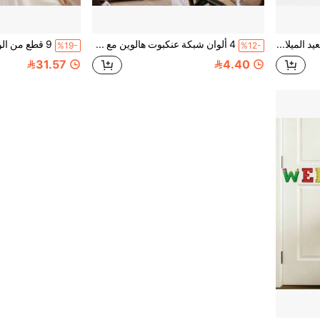
1/6 صناديق هدايا ورقية لعيد الميلاد، صناديق تغليف بنمط الرنة والرجل الثلجي وسانتا كلوز مع فيونكة، لوازم ديكور عيد الميلاد، ديكور عيد الميلاد السعيد، لوازم رأس السنة، ديكور عيد الميلاد، ديكور حفلة الشتاء، مجموعة صناديق تغليف عيد الميلاد
4 ألوان شبكة عنكبوت هالوين مع 2 عنكبوت، ديكور حفلة هالوين داخلي/خارجي، شبكة عنكبوت مرنة ملونة، مناسبة لديكور حفلة هالوين، بار المنزل، ديكور حفلة الرعب، ديكور هالوين خارجي
%19-
%12-
31.57
4.40