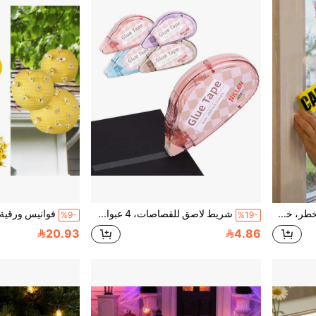
1/3/5 لفة شريط تحذير خطر، خط تحذير موقع البناء، ديكور حفلة مركبات هندسية صفراء، لوازم حفلة ديكور هالوين (24/48 مم)
شريط لاصق للقصاصات، 4 عبوات من بكرات الشريط اللاصق ثنائي الجانب، مناسب للحرف اليدوية، عداء الغراء اللاصق لوازم القصاصات، التدوين، لوازم المدرسة والمكتب والمعلم، 0.3 بوصة * 26 قدم، غلاف شفاف بلون فاتح
%9-
%19-
20.93
4.86