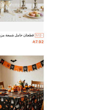
%12-
7.92