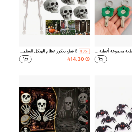
12/24/36 قطعة مجموعة أغطية مفاتيح متعددة الألوان بتصميم رسومات زهرية - أغطية مفاتيح متينة مع تصميم ترميز لوني، تتضمن منظم سلسلة مفاتيح سهل التركيب، مناسبة للمنزل والمكتب والحفلات وإدارة المفاتيح
6 قطع ديكور عظام الهيكل العظمي والجمجمة للهالوين، هيكل عظمي كامل الجسم بحجم طبيعي مع مفاصل متحركة، للاستخدام الداخلي/الخارجي، مثالي للمنزل والحديقة
%35-
14.30