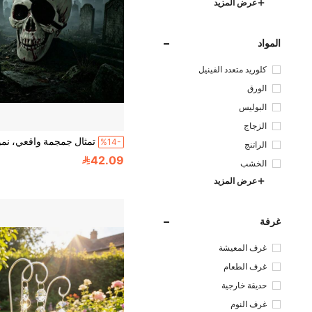
عرض المزيد
المواد
كلوريد متعدد الفينيل
الورق
البوليس
تر
الزجاج
%14-
الراتنج
42.09
الخشب
عرض المزيد
غرفة
غرف المعيشة
غرف الطعام
حديقة خارجية
غرف النوم