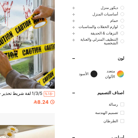
ديكور منزل
أساسيات المنزل
حمام
لوازم الحفلات والمناسبات
النزهات & الحديقة
التنظيف المنزلي والعناية
الشخصية
لون
متعدد
الأسود
الألوان
أصناف التصميم
%18-
8.24
رسالة
تصميم الهندسة
الطرطان
أسلوب