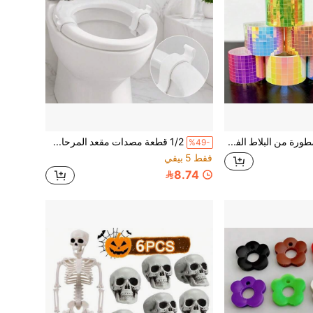
1600 قطعة مطورة من البلاط الفسيفسائي الملون ذاتي اللصق، مناسب لصنع ديكورات ذات موضوع الديسكو، كرات الديسكو، بطاقات الحرف اليدوية واللوحات الفنية، بلاط فسيفسائي ذاتي اللصق مرآة انعكاسية كرة مصنوعة يدويًا ملصقات مرآة DIY قطع ديكورية لملصقات الحائط ثلاثية الأبعاد ل- KTV والحانات
1/2 قطعة مصدات مقعد المرحاض، مثبت مقعد المرحاض البلاستيكي، مصدات مقعد المرحاض المضادة للانزلاق للمقاعد المهتزة
%49-
فقط 5 بيقي
8.74