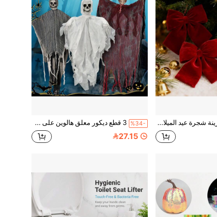
1/3/5 قطع زينة شجرة عيد الميلاد على شكل فيونكة، ديكور عيد الميلاد السعيد للمنزل 2026، زينة معلقة لعيد الميلاد، هدية رأس السنة 2027
3 قطع ديكور معلق هالوين على شكل حاصد الأرواح والهيكل العظمي، إكسسوارات منزل مسكون من البوليستر، مناسبة للديكور الداخلي والخارجي
%34-
27.15