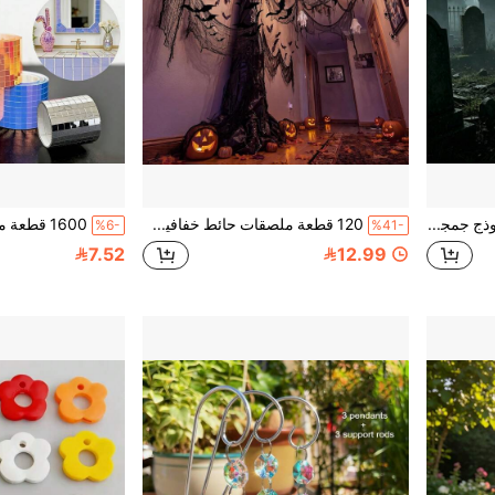
تمثال جمجمة واقعي، نموذج جمجمة مزيف جديد بحجم 8 بوصات، ديكور مكتبي لعيد الهالوين، دعامة عرض تعليمية، ديكور مشهد شبحي للعطلات لغرفة الهروب والبيت المسكون والتصوير الفوتوغرافي
120 قطعة ملصقات حائط خفافيش سوداء ثلاثية الأبعاد ب- 4 أحجام & 2 قطعة مجموعة قماش شاش مخيف للهالوين، طقم ديكور رعب مخيف للمنزل المسكون، حفلة الهالوين، ديكورات داخلية وخارجية للنوافذ والجدران والأبواب
%6-
%41-
7.52
12.99