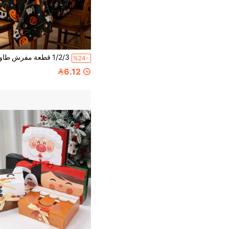
%24-
6.12