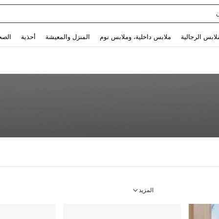
Sq
Use up and down arrow keys to البحث الأخير and البحث والعثور. Press Enter to select.
لابس الرجالية
ملابس داخلية، وملابس نوم
المنزل والمعيشة
أحذية
الصح
المزيد