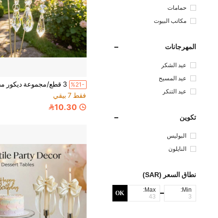
حمامات
مكاتب البيوت
المهرجانات
عيد الشكر
عيد المسيح
%21-
عيد التنكر
فقط 7 بيقي
10.30
تكوين
البوليس
تر
النايلون
نطاق السعر (SAR)
Max:
Min:
OK