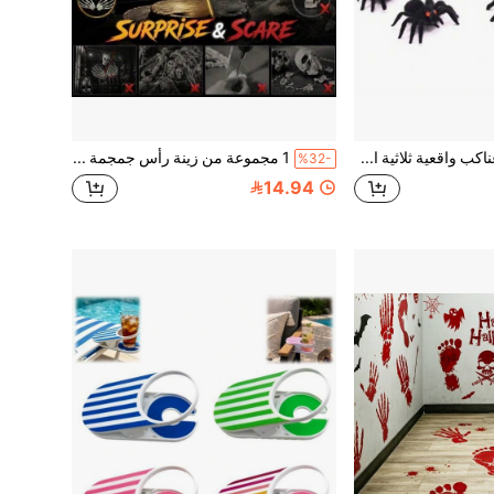
1/3/6 قطع عناكب واقعية ثلاثية الأبعاد من الفرو - ديكور مخيف مرعب من البلاستيك/القماش المخملي، مع أرجل سوداء وعيون حمراء، عناكب معلقة واقعية، مناسبة للاستخدام الداخلي/الخارجي في عيد الهالوين، بيت الرعب، حفلة شبكة العنكبوت (والبالغين)، هيكل عظمي، ديكورات عيد الهالوين، هيكل عظمي عيد الهالوين، ديكورات عيد الهالوين المتحركة، ديكور عيد الهالوين، عيد الهالوين المصغر، ديكورات عيد الهالوين التي تضيء في الظلام، هيكل عظمي، ديكورات هيكل عظمي عيد الهالوين، هدايا حفلة عيد الهالوين، ديكور عيد الهالوين، هيكل عظمي عيد الهالوين، ديكورات عيد الهالوين الكبيرة، هيكل عظمي عيد الهالوين
1 مجموعة من زينة رأس جمجمة بلاستيكية صغيرة وأيدي هيكل عظمي، ديكور جمجمة عظمي واقعي، إكسسوارات مخيفة للهالوين لمنزل مسكون وفناء وقبر وحفلة وطاولة وديكور جدار
%32-
14.94