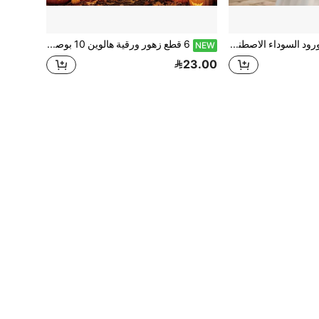
9 قطع من الورود السوداء الاصطناعية الأنيقة، ديكور المنزل، زهور اصطناعية، ترتيب الزهور، ديكور العطلات - باقة كثيفة عالية الجودة، لا تتطلب صيانة، مناسبة لمركز الزفاف، ديكور هالوين، ترتيب المنزل أو الجنازة - زهور اصطناعية متينة، تصميم بتلات واقعي، مادة بلاستيكية ذات ملمس ناعم (الحاوية غير مشمولة)
6 قطع زهور ورقية هالوين 10 بوصة و 2 قطعة شاش مخيف معلق 30 بوصة * 70 بوصة، ديكور معلق خلفية سقف ونافذة لحفلة الرعب، مجموعة ديكورات هالوين منزلية وحفلات زهور ورقية وشاش، بوم بوم ورقي بنفسجي وبرتقالي وأسود، ديكورات شبكية مخيفة معلقة، مناسبة للعطلات وحفلات هالوين والبيت المسكون والشرفة والنافذة والجدار والديكور الداخلي والخارجي
NEW
23.00