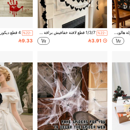
1/2/3 قطعة مفرش طاولة هالوين، مفرش طاولة حفلة بموضوع أسود، مفرش طاولة ديكوري هالوين حلوى أو "خدعة أو حلوى"، مفرش طاولة ديكوري هالوين بأسلوب كرتوني جمجمة وقرع وشبح، ديكور حفلة هالوين
1/3/7 قطع لافتة خفافيش براقة سوداء، زينة خفافيش مخيفة لعيد الهالوين، مناسبة لمنزل مسكون، رف المدفأة، ديكور حفلة داخلية منزلية
%22-
%22-
9.33
3.91