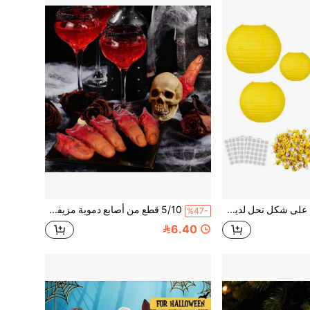
فوانيس ورقية على شكل نحل لديكور الحفلات، أكياس ورقية مضيئة، 6 بوصة، 8 بوصة، 10 بوصة، فوانيس ورقية صفراء مع نحل ثلاثي الأبعاد، ديكور معلق، مناسب لحفلات أعياد الميلاد، حفلة النحل السعيد، مهرجان إنقاذ النحل، حرف يدوية داخلية/خارجية، لا تتطلب كهرباء
5/10 قطع من أصابع دموية مزيفة للهالوين، أصابع مزيفة واقعية، ديكور دموي للهالوين لحفلات المقالب
%47-
6.40