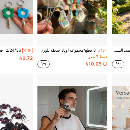
3 قطع/مجموعة ديكور مصيد الشمس من الزجاج البلوري، ديكور أصيص نباتات داخلية، يعكس ألوان متعددة في ضوء الشمس
3 قطع/مجموعة أوتاد حديقة بلورية، مصائد الشمس، إكسسوارات ديكور حديقة صغيرة، زخارف أصص النباتات الصغيرة، ديكور معلق بلوري ملون، جميل في ضوء الشمس، مصنوع من مادة أكريليك عالية الجودة وقوية وسهلة الصيانة
%16-
%16-
فقط 7 بيقي
6.72
10.05