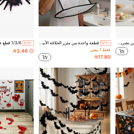
قطعتان حامل شمعة مزين بشريط ساتان ذو فراشة مزدوجة، ديكور وسيط طاولة الزفاف، اكسسوارات ديكور طاولة حلوى حفلة عيد الميلاد
قطعة واحدة من مئزر الحلاقة الأبيض، مئزر حلاقة سهل التنظيف للاستخدام المنزلي، قماش حلاقة قابل للطي، هدية عيد الأب
%31-
%11-
فقط 1 بيقي
3.46
17.80