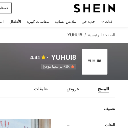
uishy
 navigate search
فئات
جديد في
ملابس نسائية
مقاسات كبيرة
الأطفال
الم
الصفحة الرئيسية
YUHUI8
/
YUHUI8
4.41
2K+ تم بيعها مؤخرًا
المنتج
عروض
تعليقات
تصنيف
الفئات