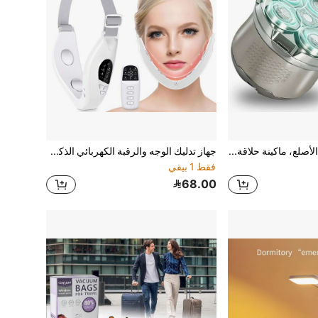
ماكينة حلاقة الرأس الأصلع، ماكينة حلاقة كهربائية ذات رؤوس عائمة محسّنة، مناسبة للشعر القصير، اللحية، شعر الجسم، ماكينة حلاقة محمولة للرجال، ضروري للعناية بالجمال المنزلي، شحن سريع، هدية مثالية للرجال
جهاز تدليك الوجه والرقبة الكهربائي الذكي - قابل للشحن عبر USB، بطارية 800 مللي أمبير، معدات تجميل خالية من العطور هدية مثالية
فقط 1 بيقي
68.00