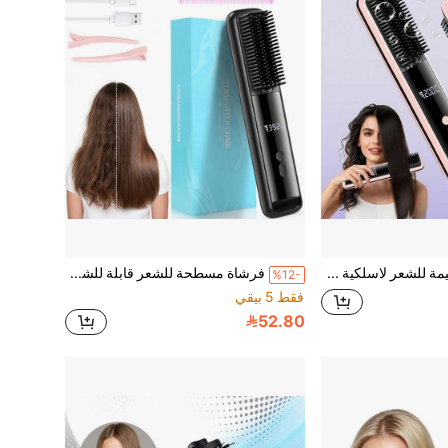
فرشاة مستقيمة للشعر لاسلكية محمولة، فرشاة تقويم الشعر بالأيونات السالبة، بطارية قابلة للشحن 2000 مللي أمبير، إعدادات درجة حرارة متعددة، وظيفة الهواء البارد، مناسبة للاستخدام المنزلي والسفر، أداة تصفيف للنساء
فرشاة مسطحة للشعر قابلة للشحن، مضادة للتجعد، مسطح الشعر محمول مناسب للمنزل والصالون والسكن الجامعي والفندق والحمام، أداة رعاية شعر احترافية، مثالية للنساء
%12-
فقط 5 بيقي
52.80