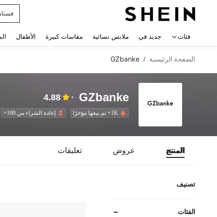
فستان
 navigate search
فئات
جديد في
ملابس نسائية
مقاسات كبيرة
الأطفال
الم
الصفحة الرئيسية
GZbanke
/
GZbanke
4.88
1K+ تم بيعها مؤخرًا
إعادة الشراء من 100+
المنتج
عروض
تعليقات
تصنيف
الفئات