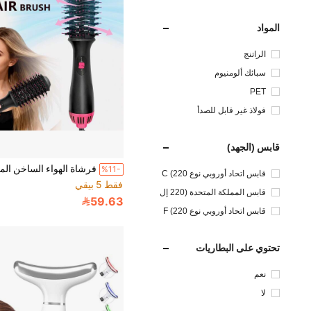
المواد
الراتنج
سبائك ألومنيوم
PET
فولاذ غير قابل للصدأ
قابس (الجهد)
%11-
قابس اتحاد أوروبي نوع C (220
فقط 5 بيقي
إلى 240 فولت)
قابس المملكة المتحدة (220 إل
59.63
ى 240 فولت)
قابس اتحاد أوروبي نوع F (220
إلى 240 فولت)
تحتوي على البطاريات
نعم
لا