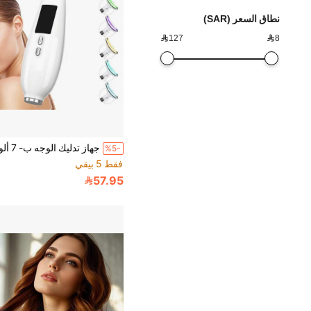
نطاق السعر (SAR)

127

8
%5-
فقط 5 بيقي
57.95