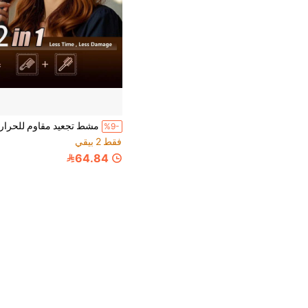
%9-
فقط 2 بيقي
64.84