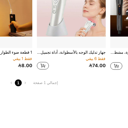
مشط تجعيد مقاوم للحرارة، مشط تجعيد سيراميكي، ماكينة تجعيد كهربائية (مع التحكم في درجة الحرارة، يمكن إنشاء تسريحات شعر ناعمة ومجعدة وموجية)، مشط كهربائي مزدوج الاستخدام، مناسب لموسم العودة إلى المدرسة وهدايا العطلات
جهاز تدليك الوجه بالأسطوانة، أداة تجميل الذقن المزدوجة، أداة تدليك الجسم بالأسطوانة ثلاثية الأبعاد، أداة تجميل اهتزازية، قابلة للشحن عبر USB، مع 8 أوضاع للعناية، حماية الإغلاق التلقائي، مناسبة للاستخدام في المكتب/المنزل والسفر
فقط 6 بيقي
فقط 1 بيقي
8.00
74.00
1
إجمالي 1 صفحة