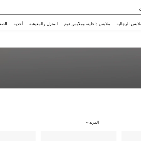
Use up and down arrow keys to البحث الأخير and البحث والعثور. Press Enter to select.
لابس الرجالية
ملابس داخلية، وملابس نوم
المنزل والمعيشة
أحذية
الصح
المزيد