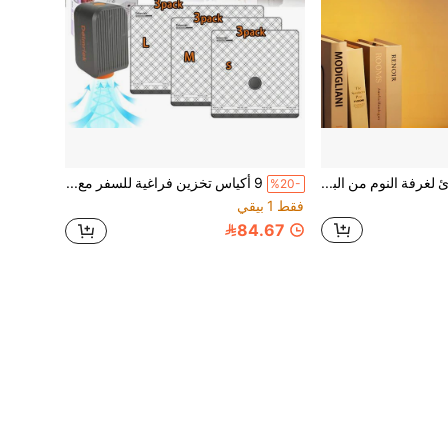
1 قطعة ضوء الطوارئ لغرفة النوم من البلاستيك ABS ، ضوء ليلي ناعم ،ضوء ليلي للطلاب ، للمدرسة والمنزل
9 أكياس تخزين فراغية للسفر مع مضخة هواء قابلة لإعادة الشحن، أحجام مناسبة للأمتعة اليدوية، مكعبات ضغط لتنظيم الملابس والأغراض، منظم للسفر لتوفير المساحة
%20-
فقط 1 بيقي
84.67