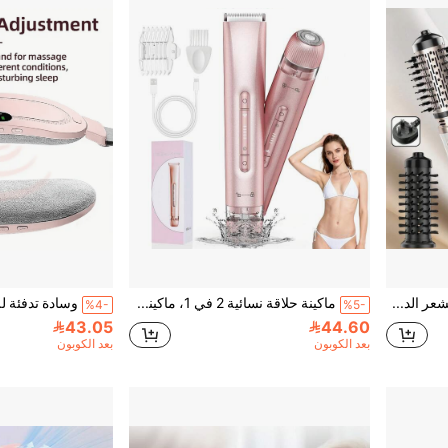
مجموعة فرشاة مجفف الشعر الدوار 3 في 1 - مجفف الشعر الدوار مع رأسين قابلين للتبديل (1.5 بوصة و 2 بوصة)، هدية مثالية للنساء لتجعيد/تجفيف/تنعيم/تمويج الشعر
ماكينة حلاقة نسائية 2 في 1، ماكينة تشذيب شعر المرأة ذات رأسين مزودة بشفرات سيراميكية ومنفذ شحن من نوع C، ماكينة حلاقة كهربائية للمناطق الحساسة والإبط والساقين والذراعين والوجه، هدية رائعة للنساء
%4-
%5-
43.05
44.60
بعد الكوبون
بعد الكوبون