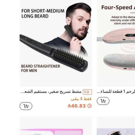
وسادة تدفئة للرحم 1 قطعة للنساء والفتيات، وسادة تدفئة وتدليك للبطن لتخفيف آلام الدورة الشهرية، قابلة لتعديل السرعات المتعددة
مشط تسريح صغير، مستقيم الشعر للرجال - يمنع حروق اللحية، مناسب للرجال والنساء، درجة حرارة قابلة للتعديل، هدية عيد
%8-
فقط 4 بيقي
46.83