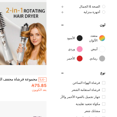
الصحة & الجمال
أجهزة منزلية
لون
متعدد
الأسود
الألوان
أبيض
وردي
رمادي
الأحمر
نوع
%4-
فرشاة الهواء الساخن
75.85
فرشاة استقامة الشعر
بعد الكوبون
جهاز تجميل بالضوء الأحمر والأز
رق
مكواة تجعيد تقليدية
مشابك شعر