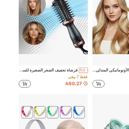
مجعد الشعر الأوتوماتيكي المتدلي | 3 إعدادات للحرارة | تصفيف سريع | 100-240 فولت | سهل الاستخدام | أداة تصفيف الشعر | هدية للنساء
فرشاة تجفيف الشعر الصغيرة للسفر، فرشاة هواء ساخن مدمجة برأس بيضاوي 2 بوصة، 3 في 1 تجفيف/تجعيد/تنعيم، فرشاة تجفيف كهربائية احترافية بمستوى صالون للنساء
%3-
فقط 7 بيقي
60.27