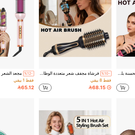
فرشاة الهواء الساخن المحسنة بلس 2.0 - مجفف الشعر 4 في 1، مصفف، مكثف للتجفيف والتمليس والتجعيد وإضافة الحجم للشعر - تقاوم التجعد وتزيد الحجم، مناسبة للاستخدام المهني في الصالون، هدية عيد الأم
فرشاة مجفف شعر متعددة الوظائف، مصفف هواء ساخن 3 في 1، أداة تصفيف الشعر للتجفيف والتكثيف، هدية عطلة، هدية العودة إلى المدرسة
%12-
%10-
فقط 8 بيقي
فقط 1 بيقي
65.12
68.15