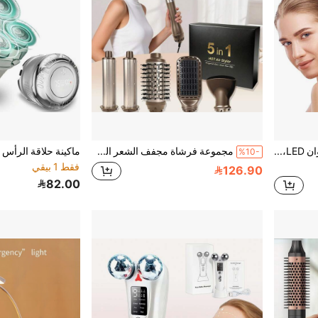
جهاز تدليك الوجه ب- 7 ألوان LED، أداة متعددة الوظائف لعناية بالبشرة والرقبة، مناسبة للعناية بالبشرة في المنزل
مجموعة فرشاة مجفف الشعر المحسن 5 في 1، منفاخ الهواء الساخن، أداة تصفيف الشعر الاحترافية | 5 أمشاط قابلة للفصل + 3 أوضاع قابلة للتعديل | تجعيد تلقائي + تصفيف متعدد الوظائف، مضاد للتجعد، مضاد للكهرباء الساكنة، تشكيل طويل الأمد، إنشاء غرة ذات حجم كبير/تصفيفات الشعر المتدرجة
%10-
فقط 1 بيقي
126.90
82.00