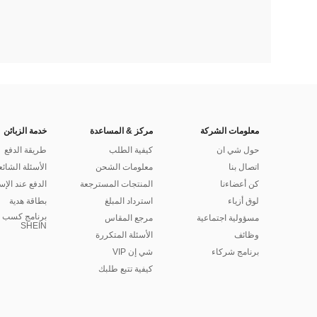
معلومات الشركة
مركز & المساعدة
خدمة الزبائن
حول شي ان
كيفية الطلب
طريقة الدفع
اتصال بنا
معلومات الشحن
الأسئلة الشائع
كن أعضاءنا
المنتجات المسترجعة
الدفع عند الإس
لوق أزياء
استرداد المبلغ
بطاقة هدية
برنامج كسب ا
مسؤولية اجتماعية
مرجع المقاس
SHEIN
وظائف
الأسئلة المتكررة
برنامج شركاء
شي إن VIP
كيفية تتبع طلبك