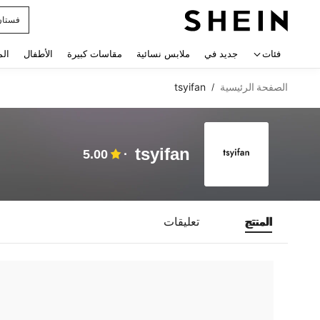
فستان
 navigate search
فئات
جديد في
ملابس نسائية
مقاسات كبيرة
الأطفال
الم
الصفحة الرئيسية
tsyifan
/
tsyifan
5.00
المنتج
تعليقات