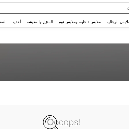
Use up and down arrow keys to البحث الأخير and البحث والعثور. Press Enter to select.
لابس الرجالية
ملابس داخلية، وملابس نوم
المنزل والمعيشة
أحذية
الصح