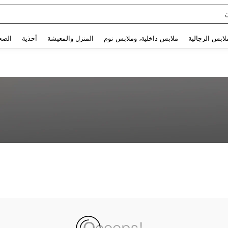
Use up and down arrow keys to البحث الأخير and البحث والعثور. Press Enter to select.
لابس الرجالية
ملابس داخلية، وملابس نوم
المنزل والمعيشة
أحذية
الصح