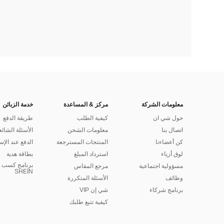
معلومات الشركة
مركز & المساعدة
خدمة الزبائن
حول شي ان
كيفية الطلب
طريقة الدفع
اتصال بنا
معلومات الشحن
الأسئلة الشائع
كن أعضاءنا
المنتجات المسترجعة
الدفع عند الإس
لوق أزياء
استرداد المبلغ
بطاقة هدية
برنامج كسب ا
مسؤولية اجتماعية
مرجع المقاس
SHEIN
وظائف
الأسئلة المتكررة
برنامج شركاء
شي إن VIP
كيفية تتبع طلبك