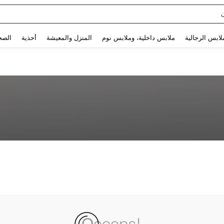
Use up and down arrow keys to البحث الأخير and البحث والعثور. Press Enter to select.
لابس الرجالية
ملابس داخلية، وملابس نوم
المنزل والمعيشة
أحذية
الصح