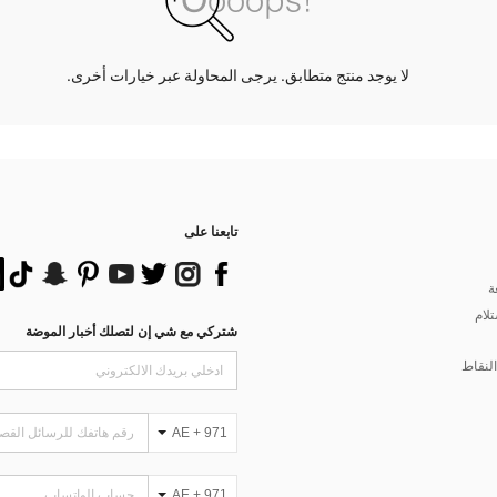
لا يوجد منتج متطابق. يرجى المحاولة عبر خيارات أخرى.
تابعنا على
ة
تلام
شتركي مع شي إن لتصلك أخبار الموضة
لنقاط
AE + 971
AE + 971