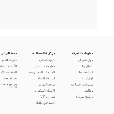
معلومات الشركة
مركز & المساعدة
خدمة الزبائن
حول شي ان
كيفية الطلب
طريقة الدفع
اتصال بنا
معلومات الشحن
الأسئلة الشائع
كن أعضاءنا
المنتجات المسترجعة
الدفع عند الإس
لوق أزياء
استرداد المبلغ
بطاقة هدية
برنامج كسب ا
مسؤولية اجتماعية
مرجع المقاس
SHEIN
وظائف
الأسئلة المتكررة
برنامج شركاء
شي إن VIP
كيفية تتبع طلبك