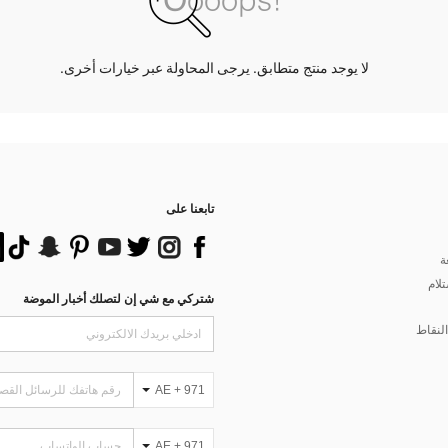
لا يوجد منتج متطابق. يرجى المحاولة عبر خيارات أخرى.
تابعنا على
ة
تلام
شتركي مع شي إن لتصلك أخبار الموضة
لنقاط
AE + 971
AE + 971