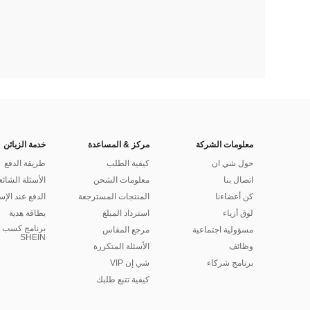
معلومات الشركة
مركز & المساعدة
خدمة الزبائن
حول شي ان
كيفية الطلب
طريقة الدفع
اتصال بنا
معلومات الشحن
الأسئلة الشائع
كن أعضاءنا
المنتجات المسترجعة
الدفع عند الإس
لوق أزياء
استرداد المبلغ
بطاقة هدية
برنامج كسب ا
مسؤولية اجتماعية
مرجع المقاس
SHEIN
وظائف
الأسئلة المتكررة
برنامج شركاء
شي إن VIP
كيفية تتبع طلبك