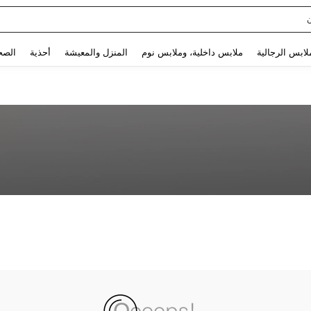
Use up and down arrow keys to البحث الأخير and البحث والعثور. Press Enter to select.
لابس الرجالية
ملابس داخلية، وملابس نوم
المنزل والمعيشة
أحذية
الصح