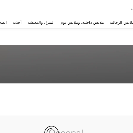
Use up and down arrow keys to البحث الأخير and البحث والعثور. Press Enter to select.
لابس الرجالية
ملابس داخلية، وملابس نوم
المنزل والمعيشة
أحذية
الصح