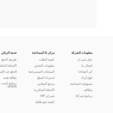
معلومات الشركة
مركز & المساعدة
خدمة الزبائن
حول شي ان
كيفية الطلب
طريقة الدفع
اتصال بنا
معلومات الشحن
الأسئلة الشائع
كن أعضاءنا
المنتجات المسترجعة
الدفع عند الإس
لوق أزياء
استرداد المبلغ
بطاقة هدية
برنامج كسب ا
مسؤولية اجتماعية
مرجع المقاس
SHEIN
وظائف
الأسئلة المتكررة
برنامج شركاء
شي إن VIP
كيفية تتبع طلبك