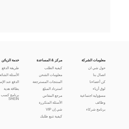
معلومات الشركة
مركز & المساعدة
خدمة الزبائن
حول شي ان
كيفية الطلب
طريقة الدفع
اتصال بنا
معلومات الشحن
الأسئلة الشائع
كن أعضاءنا
المنتجات المسترجعة
الدفع عند الإس
لوق أزياء
استرداد المبلغ
بطاقة هدية
برنامج كسب ا
مسؤولية اجتماعية
مرجع المقاس
SHEIN
وظائف
الأسئلة المتكررة
برنامج شركاء
شي إن VIP
كيفية تتبع طلبك