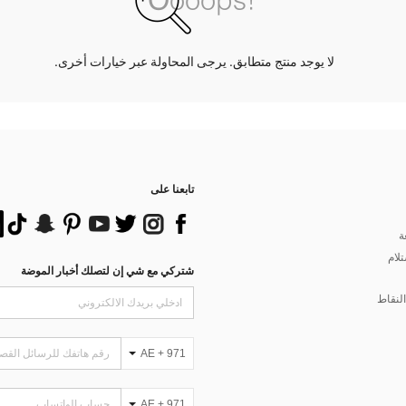
لا يوجد منتج متطابق. يرجى المحاولة عبر خيارات أخرى.
تابعنا على
ة
تلام
شتركي مع شي إن لتصلك أخبار الموضة
لنقاط
AE + 971
AE + 971