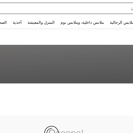
Use up and down arrow keys to البحث الأخير and البحث والعثور. Press Enter to select.
لابس الرجالية
ملابس داخلية، وملابس نوم
المنزل والمعيشة
أحذية
الصح